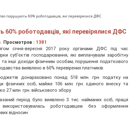
тво порушують 60% роботодавців, які перевірялися ДФС
 60% роботодавців, які перевірялися ДФС
а
Просмотров :
1381
ягом січня-вересня 2017 року органами ДФС під час
ірки суб’єктів господарювання, які виплачували заробітну
 та інші доходи фізичним особам, порушення податкового
одавства виявлено в 60% перевірених платників.
юджетів донараховано понад 518 млн. грн. податку на
и фізичних осіб, майже 106 млн. грн. єдиного внеску та
ко 27 млн. грн. військового збору.
азаний період було виявлено 3 тис. найманих осіб, праця
 використовувалась роботодавцем без оформлення
вих відносин.