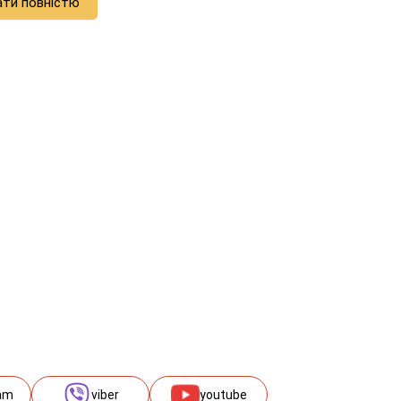
ати повністю
am
viber
youtube