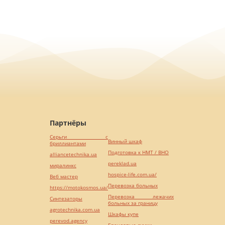
Партнёры
Серьги с
Винный шкаф
бриллиантами
Подготовка к НМТ / ВНО
alliancetechnika.ua
pereklad.ua
миралинкс
hospice-life.com.ua/
Веб мастер
Перевозка больных
https://motokosmos.ua/
Перевозка лежачих
Синтезаторы
больных за границу
agrotechnika.com.ua
Шкафы купе
perevod.agency
Брендовые сумки