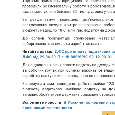
торгових приміщень юридичних та фізичних осіб
проводили роз’яснювальну роботу з роботодавцям
додатково уклали близько 32 тис. трудових угод з
За результатами проведеної роз’яснювально
застосування заходів контролю погашено заборго
бюджету надійшло 187,1 млн. грн. податку на доходи
До органів прокуратури спрямовано матеріа
заборгованість із виплати заробітної плати.
Читайте сатью:
ДФС про сплату податкових зо
ДФС від 29.06.2017 р. № 886/6/99-99-12-03-01-
Для підвищення рівня сплати податку на доходи фізи
та робочих групах при органах виконавчої влади
заробітну плату нижче законодавчо встановленого
За результатами проведеної роботи майже 12,3 
бюджету додатково надійшло: податку на дохо
загальнообов’язкове державне соціальне страхування
Вспомните новость:
В Украине полноценно за
признаками фиктивности