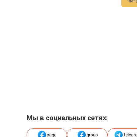
Чит
Мы в социальных сетях:
page
group
telegr