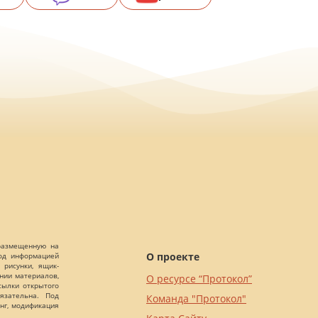
 размещенную на
О проекте
Под информацией
 рисунки, ящик-
ании материалов,
О ресурсе “Протокол”
сылки открытого
язательна. Под
Команда "Протокол"
нг, модификация