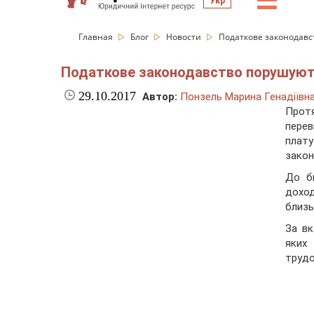
☰
Укр
Главная
Блог
Новости
Податкове законодавс
Податкове законодавство порушують
29.10.2017
Автор:
Понзель Марина Генадіївн
Прот
перев
плату
закон
До б
доход
близь
За вк
яких
трудо