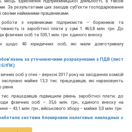
, місць здійснення підприємницької діяльності, а також
и. За результатами цих заходів суб’єкти господарювання
і своїми найманими працівниками.
ї роботи з керівниками підприємств – боржників та
ваність із заробітної плати у сумі 1 463,8 млн. грн. До
 фізичних осіб та 530,1 млн. грн. єдиного внеску.
ли щодо 40 юридичних осіб, які мали довготривалу
бов’язань за уточнюючими розрахунками з ПДВ (лист
15/ІПК)
чних осіб у січні – вересні 2017 року на засіданнях комісій
 заслухано майже 13,3 тис. працедавців, які нараховують
 рівня.
тис. працедавців підвищили рівень заробітної плати, до
ди фізичних осіб – 35,6 млн. грн., єдиного внеску на
 – 43,1 млн. грн., військового збору – майже 3,0 млн. грн.
работала система блокировки налоговых накладных с