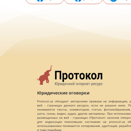
Юридические оговорки
Protocol.ua обладает авторскими правами на информацию,
веб - страницах данного ресурса, если не указано иное. 
понимаются тексты, комментарии, статьи, фотоизображения,
шота, сканы, видео, аудио, другие материалы. При использов
размещенных на веб - страницах «Протокол» наличие гиперс
для индексации поисковыми системами на protocol.ua об
использованием понимается копирования, адаптация, рерайти
и тому подобное.