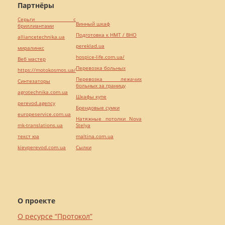
Партнёры
Серьги с
Винный шкаф
бриллиантами
Подготовка к НМТ / ВНО
alliancetechnika.ua
pereklad.ua
миралинкс
hospice-life.com.ua/
Веб мастер
Перевозка больных
https://motokosmos.ua/
Перевозка лежачих
Синтезаторы
больных за границу
agrotechnika.com.ua
Шкафы купе
perevod.agency
Брендовые сумки
europeservice.com.ua
Натяжные потолки Nova
mk-translations.ua
Stelya
текст юа
maltina.com.ua
kievperevod.com.ua
Cылки
О проекте
О ресурсе “Протокол”