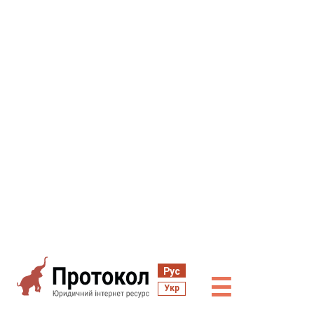
Рус
☰
Укр