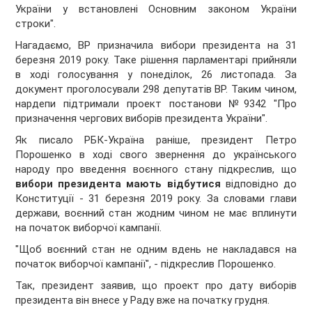
України у встановлені Основним законом України
строки".
Нагадаємо, ВР призначила вибори президента на 31
березня 2019 року. Таке рішення парламентарі прийняли
в ході голосування у понеділок, 26 листопада. За
документ проголосували 298 депутатів ВР. Таким чином,
нардепи підтримали проект постанови №9342 "Про
призначення чергових виборів президента України".
Як писало РБК-Україна раніше, президент Петро
Порошенко в ході свого звернення до українського
народу про введення воєнного стану підкреслив, що
вибори президента мають відбутися
відповідно до
Конституції - 31 березня 2019 року. За словами глави
держави, воєнний стан жодним чином не має вплинути
на початок виборчої кампанії.
"Щоб воєнний стан не одним вдень не накладався на
початок виборчої кампанії", - підкреслив Порошенко.
Так, президент заявив, що проект про дату виборів
президента він внесе у Раду вже на початку грудня.