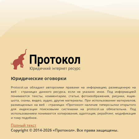
Юридические оговорки
Protocol.ua обладает авторскими правами на информацию, размещенную на
веб - страницах данного ресурса, если не указано иное. Под информацией
понимаются тексты, комментарии, статьи, фотоизображения, рисунки, ящик-
шота, сканы, видео, аудио, другие материалы. При использовании материалов,
размещенных на веб - страницах «Протокол» наличие гиперссылки открытого
для индексации поисковыми системами на protocol.ua обязательна. Под
использованием понимается копирования, адаптация, рерайтинг, модификация
и тому подобное.
Полный текст
Copyright © 2014-2026 «Протокол». Все права защищены.