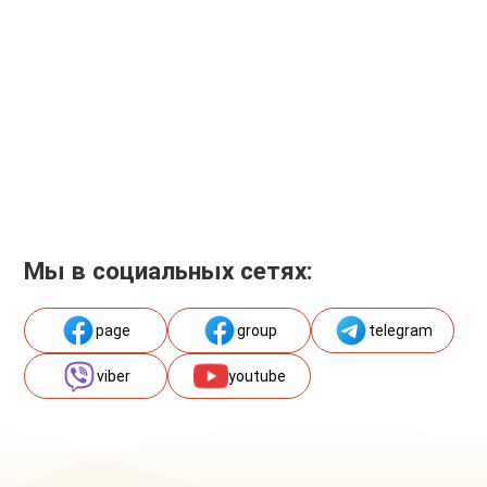
Мы в социальных сетях:
page
group
telegram
viber
youtube