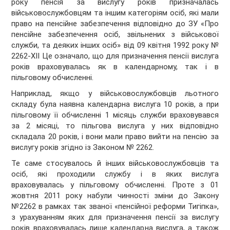
року пенсія за вислугу років призначалась
військовослужбовцям та іншим категоріям осіб, які мали
право на пенсійне забезпечення відповідно до ЗУ «Про
пенсійне забезпечення осіб, звільнених з військової
служби, та деяких інших осіб» від 09 квітня 1992 року №
2262-ХІІ Це означало, що для призначення пенсії вислуга
років враховувалась як в календарному, так і в
пільговому обчисленні.
Наприклад, якщо у військовослужбовців льотного
складу була наявна календарна вислуга 10 років, а при
пільговому її обчисленні 1 місяць служби враховувався
за 2 місяці, то пільгова вислуга у них відповідно
складала 20 років, і вони мали право вийти на пенсію за
вислугу років згідно із Законом № 2262.
Те саме стосувалось й інших військовослужбовців та
осіб, які проходили службу і в яких вислуга
враховувалась у пільговому обчисленні. Проте з 01
жовтня 2011 року набули чинності зміни до Закону
№2262 в рамках так званої «пенсійної реформи Тигіпка»,
з урахуванням яких для призначення пенсії за вислугу
років враховувалась лише календарна вислуга, а також