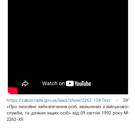
https://zakon.rada.gov.ua/laws/show/2262-12#Text
- ЗУ
«Про пенсійне забезпечення осіб, звільнених з військової
служби, та деяких інших осіб» від 09 квітня 1992 року №
2262-ХІІ