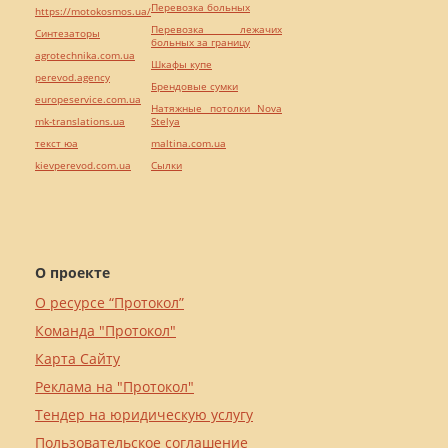
Перевозка больных
https://motokosmos.ua/
Перевозка лежачих
Синтезаторы
больных за границу
agrotechnika.com.ua
Шкафы купе
perevod.agency
Брендовые сумки
europeservice.com.ua
Натяжные потолки Nova
mk-translations.ua
Stelya
текст юа
maltina.com.ua
kievperevod.com.ua
Cылки
О проекте
О ресурсе “Протокол”
Команда "Протокол"
Карта Сайту
Реклама на "Протокол"
Тендер на юридическую услугу
Пользовательское соглашение