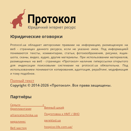
Юридические оговорки
Protocol.ua обладает авторскими правами на информацию, размещенную на
веб - страницах данного ресурса, если не указано иное. Под информацией
понимаются тексты, комментарии, статьи, фотоизображения, рисунки, ящик-
шота, сканы, видео, аудио, другие материалы. При использовании материалов,
размещенных на веб - страницах «Протокол» наличие гиперссылки открытого
для индексации поисковыми системами на protocol.ua обязательна. Под
использованием понимается копирования, адаптация, рерайтинг, модификация
и тому подобное.
Полный текст
Copyright © 2014-2026 «Протокол». Все права защищены.
Партнёры
Серьги с
Винный шкаф
бриллиантами
Подготовка к НМТ / ВНО
alliancetechnika.ua
pereklad.ua
миралинкс
hospice-life.com.ua/
Веб мастер