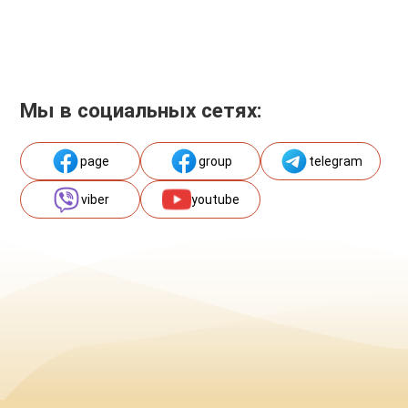
Мы в социальных сетях:
page
group
telegram
viber
youtube