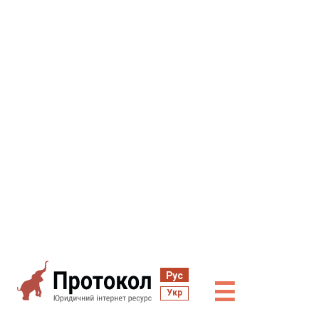
Рус
☰
Укр