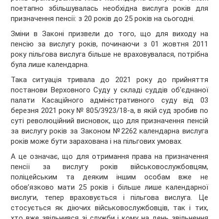
поетапно збільшувалась необхідна вислуга років для
призначення пенсії: з 20 років до 25 років на сьогодні.
Зміни в Законі призвели до того, що для виходу на
пенсію за вислугу років, починаючи з 01 жовтня 2011
року пільгова вислуга більше не враховувалася, потрібна
була лише календарна.
Така ситуація тривала до 2021 року до прийняття
постанови Верховного Суду у складі суддів об'єднаної
палати Касаційного адміністративного суду від 03
березня 2021 року № 805/3923/18-а, в якій суд зробив по
суті революційний висновок, що для призначення пенсій
за вислугу років за Законом №2262 календарна вислуга
років може бути зарахована і на пільгових умовах.
А це означає, що для отримання права на призначення
пенсії за вислугу років військовослужбовцям,
поліцейським та деяким іншим особам вже не
обов’язково мати 25 років і більше лише календарної
вислуги, тепер враховується і пільгова вислуга. Це
стосується як діючих військовослужбовців, так і тих,
хто вже звільнився зі служби і кому на день звільнення