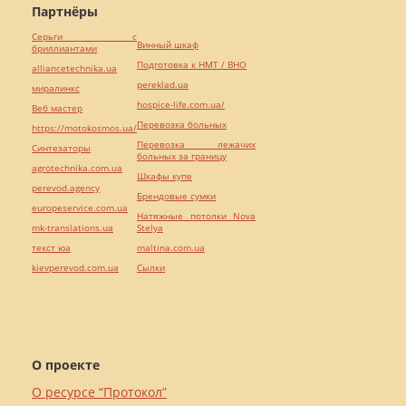
Партнёры
Серьги с
Винный шкаф
бриллиантами
Подготовка к НМТ / ВНО
alliancetechnika.ua
pereklad.ua
миралинкс
hospice-life.com.ua/
Веб мастер
Перевозка больных
https://motokosmos.ua/
Перевозка лежачих
Синтезаторы
больных за границу
agrotechnika.com.ua
Шкафы купе
perevod.agency
Брендовые сумки
europeservice.com.ua
Натяжные потолки Nova
mk-translations.ua
Stelya
текст юа
maltina.com.ua
kievperevod.com.ua
Cылки
О проекте
О ресурсе “Протокол”