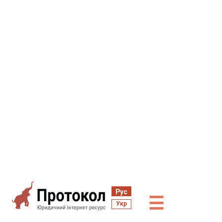
Рус
☰
Укр