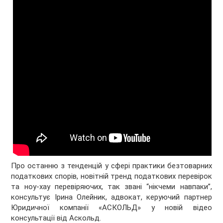
Про останню з тенденцій у сфері практики безтоварних
податкових спорів, новітній тренд податкових перевірок
та ноу-хау перевіряючих, так звані “нікчеми навпаки”,
консультує Ірина Олейник, адвокат, керуючий партнер
Юридичної компанії «АСКОЛЬД» у новій відео
консультації від Аскольд.