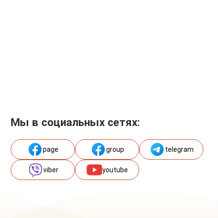
Мы в социальных сетях:
page
group
telegram
viber
youtube