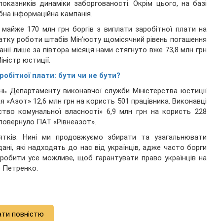
казників динаміки заборгованості. Окрім цього, на базі
бна інформаційна кампанія.
 майже 170 млн грн боргів з виплати заробітної плати на
чатку роботи штабів Мін’юсту щомісячний рівень погашення
панії лише за півтора місяця нами стягнуто вже 73,8 млн грн
іністр юстиції.
обітної плати: бути чи не бути?
ень Департаменту виконавчої служби Міністерства юстиції
«Азот» 12,6 млн грн на користь 501 працівника. Виконавці
ство комунальної власності» 6,9 млн грн на користь 228
в повернуло ПАТ «Рівнеазот».
сятків. Нині ми продовжуємо збирати та узагальнювати
ані, які надходять до нас від українців, адже часто борги
зробити усе можливе, щоб гарантувати право українців на
о Петренко.
ати повністю