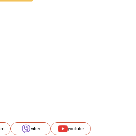
am
viber
youtube