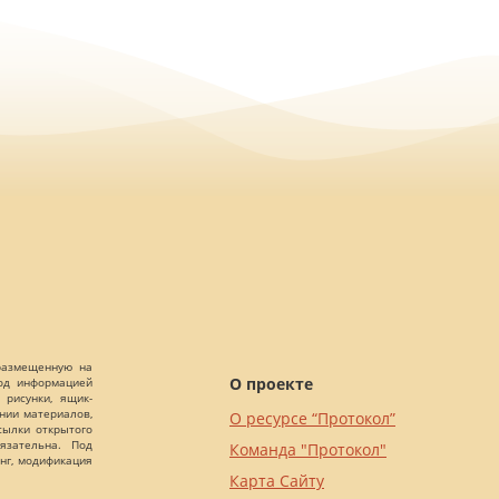
 размещенную на
О проекте
Под информацией
 рисунки, ящик-
ании материалов,
О ресурсе “Протокол”
сылки открытого
язательна. Под
Команда "Протокол"
нг, модификация
Карта Сайту