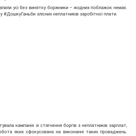
рапили усі без винятку боржники – жодних поблажок немає.
ву #ДошкуГаньби злісних неплатників заробітної плати.
увала кампанія зі стягнення боргів з неплатників зарплат,
робота яких сфокусована на виконанні таких проваджень.