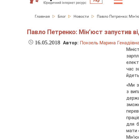
☰
Укр
Главная
Блог
Новости
Павло Петренко: Мін’ю
Павло Петренко: Мін’юст запустив в
16.05.2018
Автор:
Понзель Марина Генадіївн
Мініс
зарп
елект
час з
йдеть
«Ми з
з вип
держа
зможе
перев
прац
для б
мати 
Мін’ю