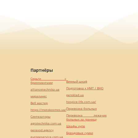
Партнёры
Серьги с
Винный шкаф
бриллиантами
Подготовка к НМТ / ВНО
alliancetechnika.ua
pereklad.ua
миралинкс
hospice-life.com.ua/
Веб мастер
Перевозка больных
https://motokosmos.ua/
Перевозка лежачих
Синтезаторы
больных за границу
agrotechnika.com.ua
Шкафы купе
perevod.agency
Брендовые сумки
europeservice.com.ua