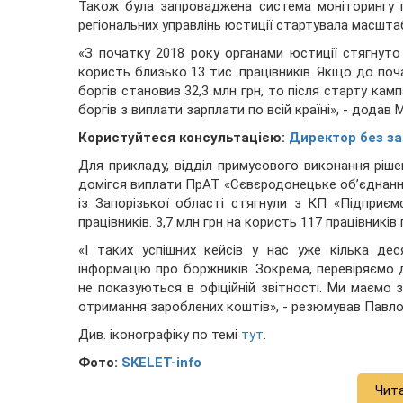
Також була запроваджена система моніторингу по
регіональних управлінь юстиції стартувала масшта
«З початку 2018 року органами юстиції стягнуто
користь близько 13 тис. працівників. Якщо до по
боргів становив 32,3 млн грн, то після старту кам
боргів з виплати зарплати по всій країні», - додав М
Користуйтеся консультацією:
Директор без зар
Для прикладу, відділ примусового виконання ріш
домігся виплати ПрАТ «Сєвєродонецьке об’єднання 
із Запорізької області стягнули з КП «Підприєм
працівників. 3,7 млн грн на користь 117 працівникі
«І таких успішних кейсів у нас уже кілька де
інформацію про боржників. Зокрема, перевіряємо д
не показуються в офіційній звітності. Ми маємо 
отримання зароблених коштів», - резюмував Павл
Див. іконографіку по темі
тут
.
Фото:
SKELET-info
Чит