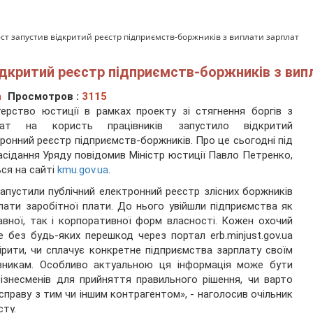
ст запустив відкритий реєстр підприємств-боржників з виплати зарплат
ідкритий реєстр підприємств-боржників з вип
а
Просмотров :
3115
терство юстиції в рамках проекту зі стягнення боргів з
лат на користь працівників запустило відкритий
ронний реєстр підприємств-боржників. Про це сьогодні під
асідання Уряду повідомив Міністр юстиції Павло Петренко,
ся на сайті
kmu.gov.ua
.
апустили публічний електронний реєстр злісних боржників
лати заробітної плати. До нього увійшли підприємства як
вної, так і корпоративної форм власності. Кожен охочий
 без будь-яких перешкод через портал erb.minjust.gov.ua
ірити, чи сплачує конкретне підприємства зарплату своїм
івникам. Особливо актуальною ця інформація може бути
ізнесменів для прийняття правильного рішення, чи варто
справу з тим чи іншим контрагентом», - наголосив очільник
сту.