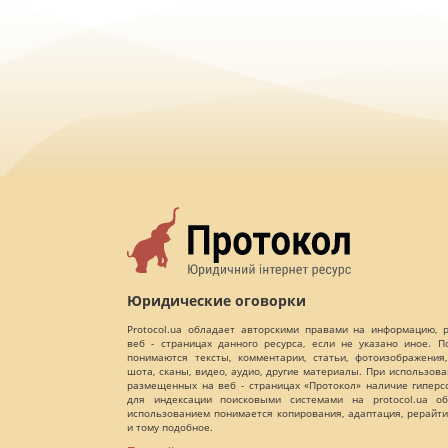
Юридические оговорки
Protocol.ua обладает авторскими правами на информацию,
веб - страницах данного ресурса, если не указано иное. 
понимаются тексты, комментарии, статьи, фотоизображения,
шота, сканы, видео, аудио, другие материалы. При использов
размещенных на веб - страницах «Протокол» наличие гиперс
для индексации поисковыми системами на protocol.ua об
использованием понимается копирования, адаптация, рерайти
и тому подобное.