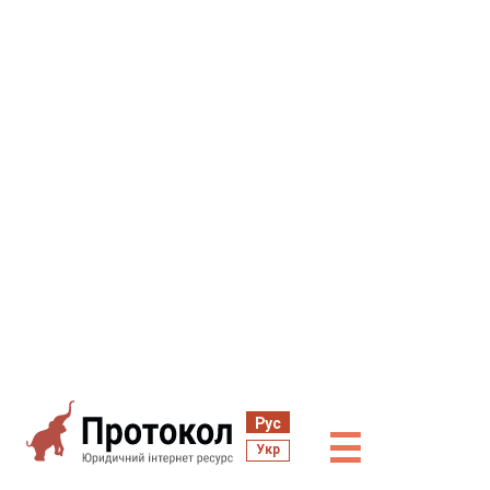
Рус
☰
Укр