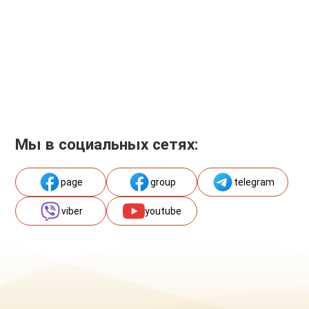
Мы в социальных сетях:
page
group
telegram
viber
youtube