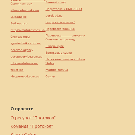
Винный шкаф
бриллиантами
Подготовка к НМТ / ВНО
alliancetechnika.ua
pereklad.ua
миралинкс
hospice-life.com.ua/
Веб мастер
Перевозка больных
https://motokosmos.ua/
Перевозка лежачих
Синтезаторы
больных за границу
agrotechnika.com.ua
Шкафы купе
perevod.agency
Брендовые сумки
europeservice.com.ua
Натяжные потолки Nova
mk-translations.ua
Stelya
текст юа
maltina.com.ua
kievperevod.com.ua
Cылки
О проекте
О ресурсе “Протокол”
Команда "Протокол"
Карта Сайту