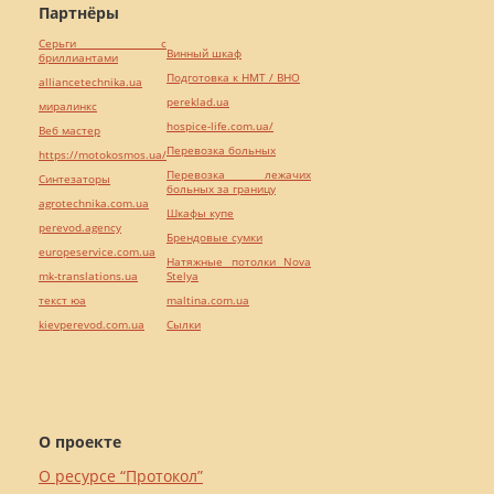
Партнёры
Серьги с
Винный шкаф
бриллиантами
Подготовка к НМТ / ВНО
alliancetechnika.ua
pereklad.ua
миралинкс
hospice-life.com.ua/
Веб мастер
Перевозка больных
https://motokosmos.ua/
Перевозка лежачих
Синтезаторы
больных за границу
agrotechnika.com.ua
Шкафы купе
perevod.agency
Брендовые сумки
europeservice.com.ua
Натяжные потолки Nova
mk-translations.ua
Stelya
текст юа
maltina.com.ua
kievperevod.com.ua
Cылки
О проекте
О ресурсе “Протокол”