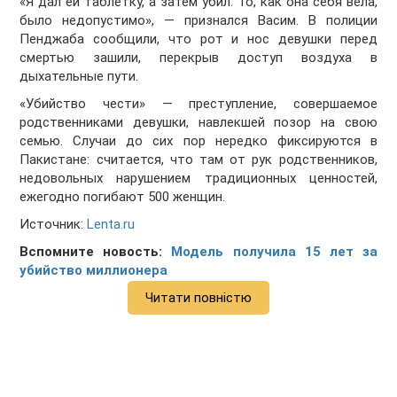
«Я дал ей таблетку, а затем убил. То, как она себя вела,
было недопустимо», — признался Васим. В полиции
Пенджаба сообщили, что рот и нос девушки перед
смертью зашили, перекрыв доступ воздуха в
дыхательные пути.
«Убийство чести» — преступление, совершаемое
родственниками девушки, навлекшей позор на свою
семью. Случаи до сих пор нередко фиксируются в
Пакистане: считается, что там от рук родственников,
недовольных нарушением традиционных ценностей,
ежегодно погибают 500 женщин.
Источник:
Lenta.ru
Вспомните новость:
Модель получила 15 лет за
убийство миллионера
Читати повністю