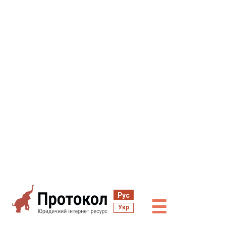
Рус
☰
Укр