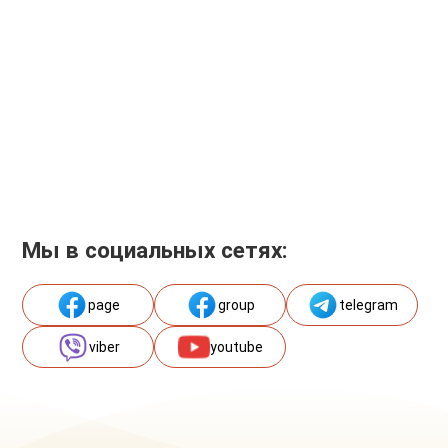
Мы в социальных сетях:
page
group
telegram
viber
youtube