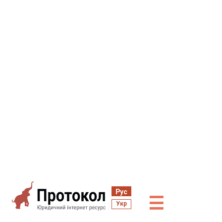
Рус
☰
Укр