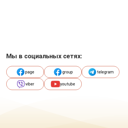
Мы в социальных сетях:
page
group
telegram
viber
youtube