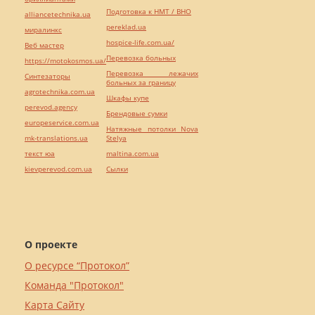
Подготовка к НМТ / ВНО
alliancetechnika.ua
pereklad.ua
миралинкс
hospice-life.com.ua/
Веб мастер
Перевозка больных
https://motokosmos.ua/
Перевозка лежачих
Синтезаторы
больных за границу
agrotechnika.com.ua
Шкафы купе
perevod.agency
Брендовые сумки
europeservice.com.ua
Натяжные потолки Nova
mk-translations.ua
Stelya
текст юа
maltina.com.ua
kievperevod.com.ua
Cылки
О проекте
О ресурсе “Протокол”
Команда "Протокол"
Карта Сайту