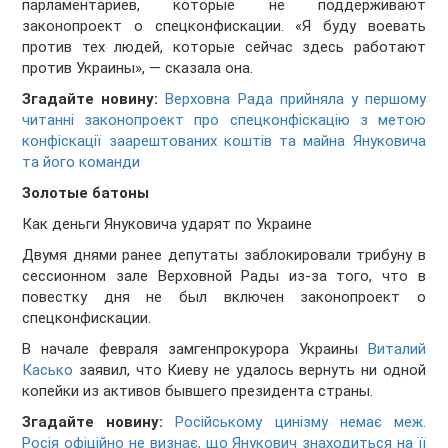
парламентариев, которые не поддерживают
законопроект о спецконфискации. «Я буду воевать
против тех людей, которые сейчас здесь работают
против Украины», — сказала она.
Згадайте новину:
Верховна Рада прийняла у першому
читанні законопроект про спецконфіскацію з метою
конфіскації заарештованих коштів та майна Януковича
та його команди
Золотые батоны
Как деньги Януковича ударят по Украине
Двумя днями ранее депутаты заблокировали трибуну в
сессионном зале Верховной Рады из-за того, что в
повестку дня не был включен законопроект о
спецконфискации.
В начале февраля замгенпрокурора Украины
Виталий
Касько
заявил, что Киеву не удалось вернуть ни одной
копейки из активов бывшего президента страны.
Згадайте новину:
Російському цинізму немає меж.
Росія офіційно не визнає, що Янукович знаходиться на її