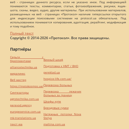
веб - страницах данного ресурса, если не указано иное. Под информацией
понимаются тексты, комментарии, статьи, фотоизображения, рисунки, ящик-
шота, сканы, видео, аудио, другие материалы. При использовании материалов,
размещенных на веб - страницах «Протокол» наличие гиперссылки открытого
для индексации поисковыми системами на protocol.ua обязательна. Под
использованием понимается копирования, адаптация, рерайтинг, модификация
и тому подобное.
Полный текст
Copyright © 2014-2026 «Протокол». Все права защищены.
Партнёры
Серьги с
Винный шкаф
бриллиантами
Подготовка к НМТ / ВНО
alliancetechnika.ua
pereklad.ua
миралинкс
hospice-life.com.ua/
Веб мастер
Перевозка больных
https://motokosmos.ua/
Перевозка лежачих
Синтезаторы
больных за границу
agrotechnika.com.ua
Шкафы купе
perevod.agency
Брендовые сумки
europeservice.com.ua
Натяжные потолки Nova
mk-translations.ua
Stelya
текст юа
maltina.com.ua