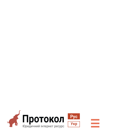
Рус
☰
Укр