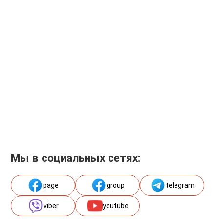
Мы в социальных сетях:
page
group
telegram
viber
youtube