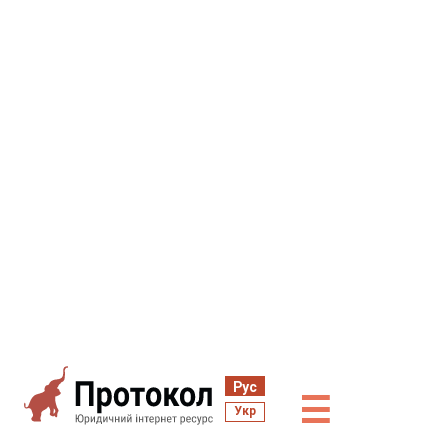
Рус
☰
Укр