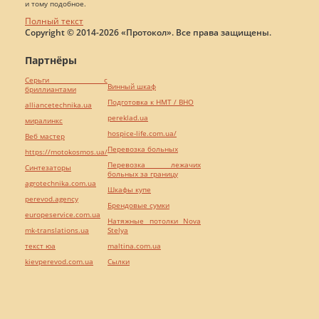
и тому подобное.
Полный текст
Copyright © 2014-2026 «Протокол». Все права защищены.
Партнёры
Серьги с
Винный шкаф
бриллиантами
Подготовка к НМТ / ВНО
alliancetechnika.ua
pereklad.ua
миралинкс
hospice-life.com.ua/
Веб мастер
Перевозка больных
https://motokosmos.ua/
Перевозка лежачих
Синтезаторы
больных за границу
agrotechnika.com.ua
Шкафы купе
perevod.agency
Брендовые сумки
europeservice.com.ua
Натяжные потолки Nova
mk-translations.ua
Stelya
текст юа
maltina.com.ua
kievperevod.com.ua
Cылки