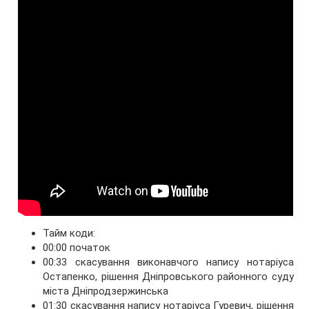
Тайм коди:
00:00 початок
00:33 скасування виконавчого напису нотаріуса
Остапенко, рішення Дніпровського районного суду
міста Дніпродзержинська
01:30 скасування напису нотаріуса Гуревич, рішення