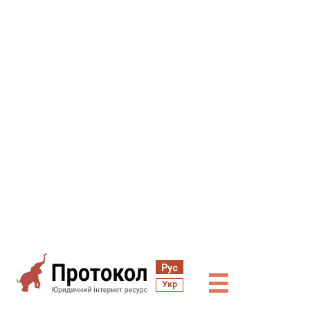
Рус
☰
Укр