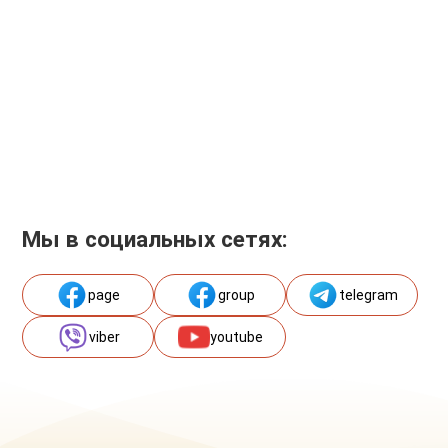
Мы в социальных сетях:
page
group
telegram
viber
youtube