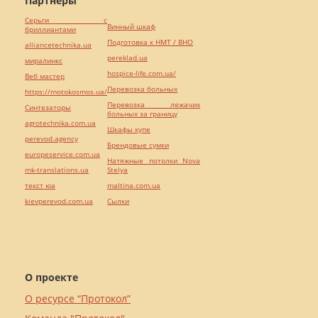
Партнёры
Серьги с
Винный шкаф
бриллиантами
Подготовка к НМТ / ВНО
alliancetechnika.ua
pereklad.ua
миралинкс
hospice-life.com.ua/
Веб мастер
Перевозка больных
https://motokosmos.ua/
Перевозка лежачих
Синтезаторы
больных за границу
agrotechnika.com.ua
Шкафы купе
perevod.agency
Брендовые сумки
europeservice.com.ua
Натяжные потолки Nova
mk-translations.ua
Stelya
текст юа
maltina.com.ua
kievperevod.com.ua
Cылки
О проекте
О ресурсе “Протокол”