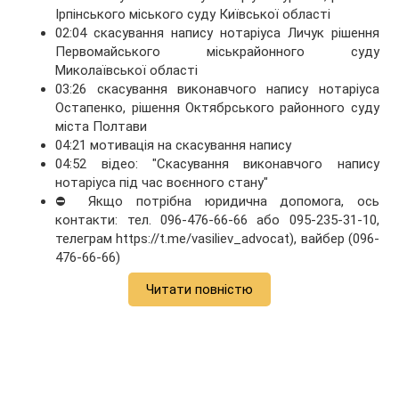
Ірпінського міського суду Київської області
02:04 скасування напису нотаріуса Личук рішення
Первомайського міськрайонного суду
Миколаївської області
03:26 скасування виконавчого напису нотаріуса
Остапенко, рішення Октябрського районного суду
міста Полтави
04:21 мотивація на скасування напису
04:52 відео: "Скасування виконавчого напису
нотаріуса під час воєнного стану"
⛔ Якщо потрібна юридична допомога, ось
контакти: тел. 096-476-66-66 або 095-235-31-10,
телеграм https://t.me/vasiliev_advocat), вайбер (096-
476-66-66)
Читати повністю