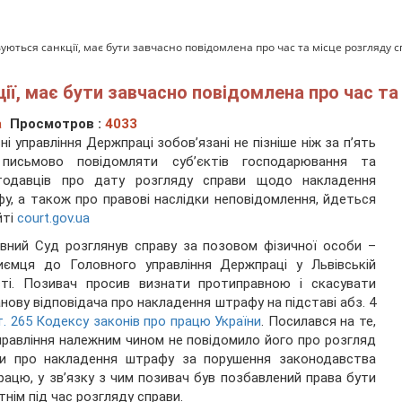
вуються санкції, має бути завчасно повідомлена про час та місце розгляду 
ії, має бути завчасно повідомлена про час та
а
Просмотров :
4033
ні управління Держпраці зобов’язані не пізніше ніж за п’ять
 письмово повідомляти суб’єктів господарювання та
тодавців про дату розгляду справи щодо накладення
у, а також про правові наслідки неповідомлення, йдеться
йті
court.gov.ua
вний Суд розглянув справу за позовом фізичної особи –
иємця до Головного управління Держпраці у Львівській
сті. Позивач просив визнати протиправною і скасувати
нову відповідача про накладення штрафу на підставі абз. 4
т. 265 Кодексу законів про працю України
. Посилався на те,
равління належним чином не повідомило його про розгляд
ви про накладення штрафу за порушення законодавства
рацю, у зв’язку з чим позивач був позбавлений права бути
тнім під час розгляду справи.