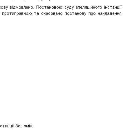
зову відмовлено. Постановою суду апеляційного інстанції
но протиправною та скасовано постанову про накладення
танції без змін.