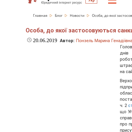
☰
Укр
Главная
Блог
Новости
Особа, до якої застосо
Особа, до якої застосовуються санкц
20.06.2019
Автор:
Понзель Марина Генадіївн
Голов
днів
робо
штраф
на са
Верхо
підпр
обла
поста
ч. 2
с
що Уп
спра
про п
прису