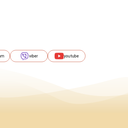
am
viber
youtube