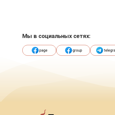
Мы в социальных сетях:
page
group
telegr