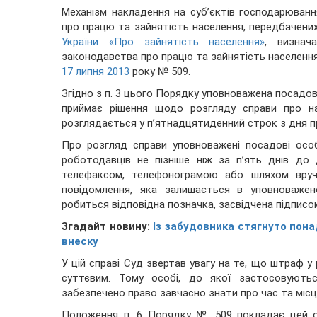
Механізм накладення на суб’єктів господарюван
про працю та зайнятість населення, передбачених
України «Про зайнятість населення»
, визнач
законодавства про працю та зайнятість населен
17 липня 2013
року № 509.
Згідно з п. 3 цього Порядку уповноважена посадова
приймає рішення щодо розгляду справи про на
розглядається у п’ятнадцятиденний строк з дня пр
Про розгляд справи уповноважені посадові осо
роботодавців не пізніше ніж за п’ять днів д
телефаксом, телефонограмою або шляхом вруче
повідомлення, яка залишається в уповноважен
робиться відповідна позначка, засвідчена підписо
Згадайт новину:
Із забудовника стягнуто пона
внеску
У цій справі Суд звертав увагу на те, що штраф у 
суттєвим. Тому особі, до якої застосовуються
забезпечено право завчасно знати про час та місц
Положення п. 6 Порядку № 509 покладає цей о