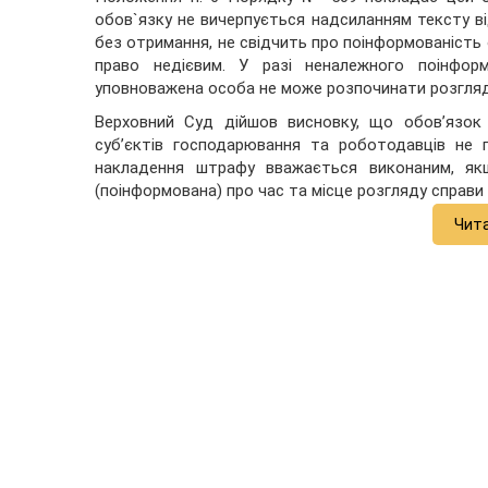
обов`язку не вичерпується надсиланням тексту ві
без отримання, не свідчить про поінформованість 
право недієвим. У разі неналежного поінформ
уповноважена особа не може розпочинати розгляд
Верховний Суд дійшов висновку, що обов’язок
суб’єктів господарювання та роботодавців не 
накладення штрафу вважається виконаним, якщ
(поінформована) про час та місце розгляду справи 
Чит