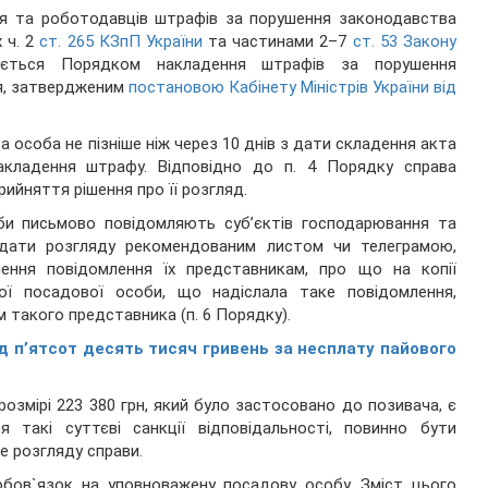
ня та роботодавців штрафів за порушення законодавства
 ч. 2
ст. 265 КЗпП України
та частинами 2–7
ст. 53 Закону
ається Порядком накладення штрафів за порушення
ня, затвердженим
постановою Кабінету Міністрів України від
 особа не пізніше ніж через 10 днів з дати складення акта
кладення штрафу. Відповідно до п. 4 Порядку справа
ийняття рішення про її розгляд.
би письмово повідомляють суб’єктів господарювання та
о дати розгляду рекомендованим листом чи телеграмою,
ння повідомлення їх представникам, про що на копії
ої посадової особи, що надіслала таке повідомлення,
м такого представника (п. 6 Порядку).
д п’ятсот десять тисяч гривень за несплату пайового
розмірі 223 380 грн, який було застосовано до позивача, є
 такі суттєві санкції відповідальності, повинно бути
е розгляду справи.
бов`язок на уповноважену посадову особу. Зміст цього