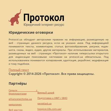
Юридические оговорки
Protocol.ua обладает авторскими правами на информацию, размещенную на
веб - страницах данного ресурса, если не указано иное. Под информацией
понимаются тексты, комментарии, статьи, фотоизображения, рисунки, ящик-
шота, сканы, видео, аудио, другие материалы. При использовании материалов,
размещенных на веб - страницах «Протокол» наличие гиперссылки открытого
для индексации поисковыми системами на protocol.ua обязательна. Под
использованием понимается копирования, адаптация, рерайтинг, модификация
и тому подобное.
Полный текст
Copyright © 2014-2026 «Протокол». Все права защищены.
Партнёры
Серьги с
Винный шкаф
бриллиантами
Подготовка к НМТ / ВНО
alliancetechnika.ua
pereklad.ua
миралинкс
hospice-life.com.ua/
Веб мастер