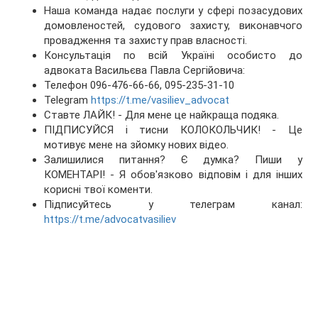
Наша команда надає послуги у сфері позасудових
домовленостей, судового захисту, виконавчого
провадження та захисту прав власності.
Консультація по всій Україні особисто до
адвоката Васильєва Павла Сергійовича:
Телефон 096-476-66-66, 095-235-31-10
Telegram
https://t.me/vasiliev_advocat
Ставте ЛАЙК! - Для мене це найкраща подяка.
ПІДПИСУЙСЯ і тисни КОЛОКОЛЬЧИК! - Це
мотивує мене на зйомку нових відео.
Залишилися питання? Є думка? Пиши у
КОМЕНТАРІ! - Я обов'язково відповім і для інших
корисні твої коменти.
Підписуйтесь у телеграм канал:
https://t.me/advocatvasiliev