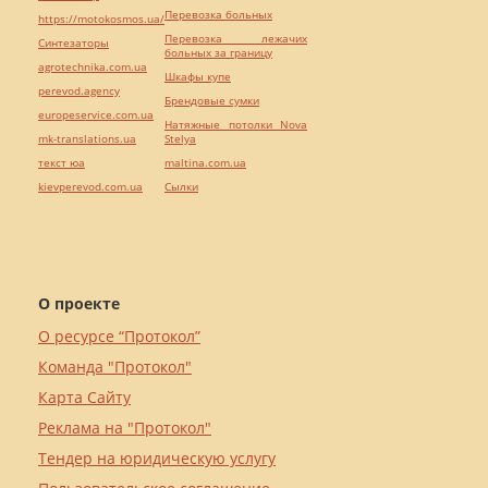
Перевозка больных
https://motokosmos.ua/
Перевозка лежачих
Синтезаторы
больных за границу
agrotechnika.com.ua
Шкафы купе
perevod.agency
Брендовые сумки
europeservice.com.ua
Натяжные потолки Nova
mk-translations.ua
Stelya
текст юа
maltina.com.ua
kievperevod.com.ua
Cылки
О проекте
О ресурсе “Протокол”
Команда "Протокол"
Карта Сайту
Реклама на "Протокол"
Тендер на юридическую услугу