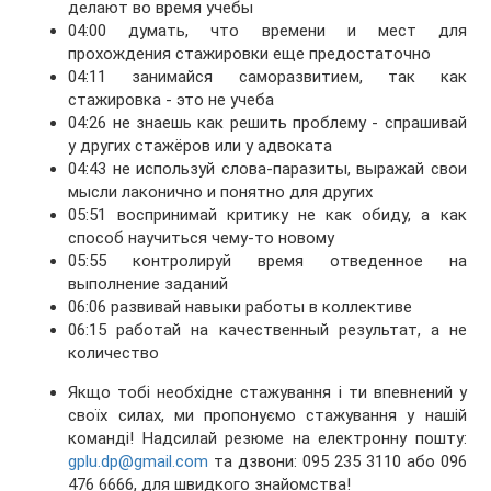
делают во время учебы
04:00 думать, что времени и мест для
прохождения стажировки еще предостаточно
04:11 занимайся саморазвитием, так как
стажировка - это не учеба
04:26 не знаешь как решить проблему - спрашивай
у других стажёров или у адвоката
04:43 не используй слова-паразиты, выражай свои
мысли лаконично и понятно для других
05:51 воспринимай критику не как обиду, а как
способ научиться чему-то новому
05:55 контролируй время отведенное на
выполнение заданий
06:06 развивай навыки работы в коллективе
06:15 работай на качественный результат, а не
количество
Якщо тобі необхідне стажування і ти впевнений у
своїх силах, ми пропонуємо стажування у нашій
команді! Надсилай резюме на електронну пошту:
gplu.dp@gmail.com
та дзвони: 095 235 3110 або 096
476 6666, для швидкого знайомства!