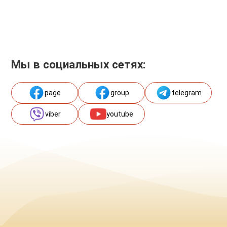
Мы в социальных сетях:
page
group
telegram
viber
youtube