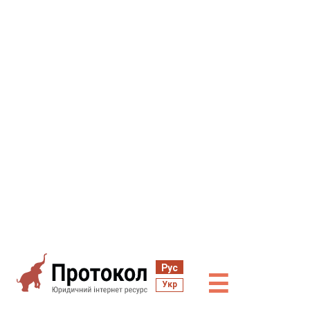
Рус
☰
Укр