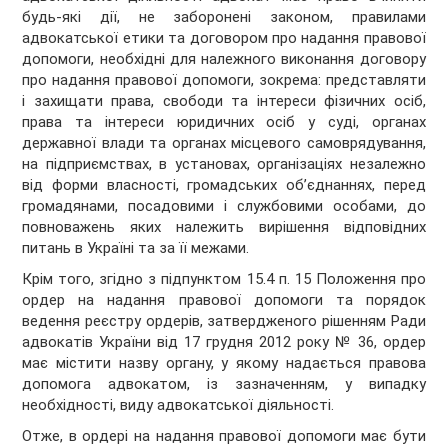
будь-які дії, не заборонені законом, правилами
адвокатської етики та договором про надання правової
допомоги, необхідні для належного виконання договору
про надання правової допомоги, зокрема: представляти
і захищати права, свободи та інтереси фізичних осіб,
права та інтереси юридичних осіб у суді, органах
державної влади та органах місцевого самоврядування,
на підприємствах, в установах, організаціях незалежно
від форми власності, громадських об’єднаннях, перед
громадянами, посадовими і службовими особами, до
повноважень яких належить вирішення відповідних
питань в Україні та за її межами.
Крім того, згідно з підпунктом 15.4 п. 15 Положення про
ордер на надання правової допомоги та порядок
ведення реєстру ордерів, затвердженого рішенням Ради
адвокатів України від 17 грудня 2012 року № 36, ордер
має містити назву органу, у якому надається правова
допомога адвокатом, із зазначенням, у випадку
необхідності, виду адвокатської діяльності.
Отже, в ордері на надання правової допомоги має бути