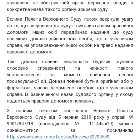
зазначено не абстрактний орган державної влади, а
конкретна назва такого органу, зокрема суду.
Велика Палата Верховного Суду також звернула увагу
на те, що звернення до суду з використанням правничої
допомоги інших осіб передбачає надання до суду
належних доказів дійсної волі особи, що є учасником
справи, на уповноваження іншої особи на право надання
правничої допомоги.
Такі докази повинні виключати будь-які сумніви
стосовно справжності та чинності такого
уповноваження на момент вчинення певної
процесуальної дії. Докази повинні бути в оригіналі або у
формі копії, якісно оформленої особою, що є учасником
справи, із зазначенням назви судового органу, у якому
надається правова допомога позивачу.
З повним текстом постанови Великої Палати
Верховного Суду від 5 червня 2019 року у справі №
9901/847/18 (провадження № 11-44заі19) можна
ознайомитися за посиланням
http://www.reyestr.court.gov.ua/Review/82703509
.