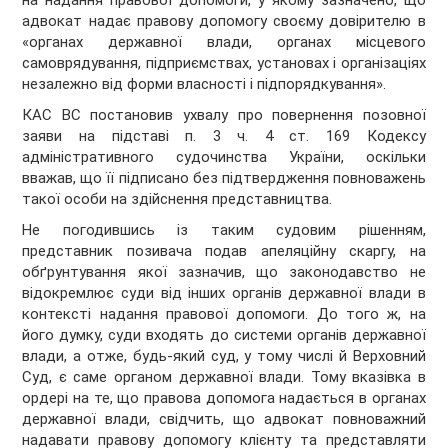
на надання правової допомоги, у якому зазначено, що
адвокат надає правову допомогу своєму довірителю в
«органах державної влади, органах місцевого
самоврядування, підприємствах, установах і організаціях
незалежно від форми власності і підпорядкування».
КАС ВС постановив ухвалу про повернення позовної
заяви на підставі п. 3 ч. 4 ст. 169 Кодексу
адміністративного судочинства України, оскільки
вважав, що її підписано без підтвердження повноважень
такої особи на здійснення представництва.
Не погодившись із таким судовим рішенням,
представник позивача подав апеляційну скаргу, на
обґрунтування якої зазначив, що законодавство не
відокремлює суди від інших органів державної влади в
контексті надання правової допомоги. До того ж, на
його думку, суди входять до системи органів державної
влади, а отже, будь-який суд, у тому числі й Верховний
Суд, є саме органом державної влади. Тому вказівка в
ордері на те, що правова допомога надається в органах
державної влади, свідчить, що адвокат повноважний
надавати правову допомогу клієнту та представляти