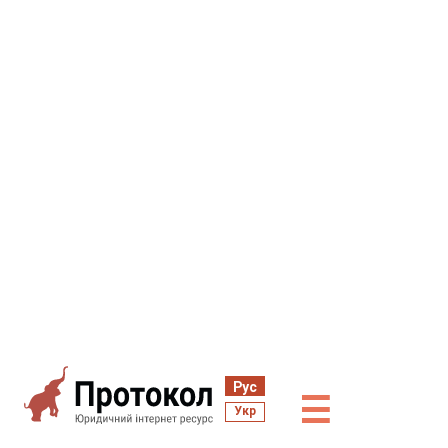
Рус
☰
Укр