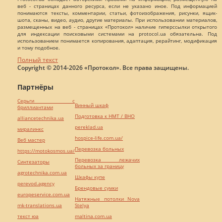
веб - страницах данного ресурса, если не указано иное. Под информацией
понимаются тексты, комментарии, статьи, фотоизображения, рисунки, ящик-
шота, сканы, видео, аудио, другие материалы. При использовании материалов,
размещенных на веб - страницах «Протокол» наличие гиперссылки открытого
для индексации поисковыми системами на protocol.ua обязательна. Под
использованием понимается копирования, адаптация, рерайтинг, модификация
и тому подобное.
Полный текст
Copyright © 2014-2026 «Протокол». Все права защищены.
Партнёры
Серьги с
Винный шкаф
бриллиантами
Подготовка к НМТ / ВНО
alliancetechnika.ua
pereklad.ua
миралинкс
hospice-life.com.ua/
Веб мастер
Перевозка больных
https://motokosmos.ua/
Перевозка лежачих
Синтезаторы
больных за границу
agrotechnika.com.ua
Шкафы купе
perevod.agency
Брендовые сумки
europeservice.com.ua
Натяжные потолки Nova
mk-translations.ua
Stelya
текст юа
maltina.com.ua