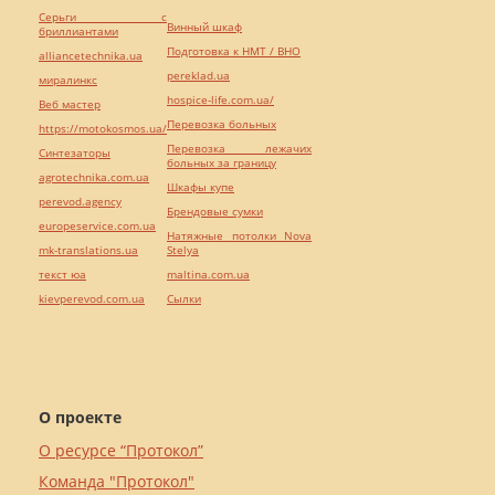
Серьги с
Винный шкаф
бриллиантами
Подготовка к НМТ / ВНО
alliancetechnika.ua
pereklad.ua
миралинкс
hospice-life.com.ua/
Веб мастер
Перевозка больных
https://motokosmos.ua/
Перевозка лежачих
Синтезаторы
больных за границу
agrotechnika.com.ua
Шкафы купе
perevod.agency
Брендовые сумки
europeservice.com.ua
Натяжные потолки Nova
mk-translations.ua
Stelya
текст юа
maltina.com.ua
kievperevod.com.ua
Cылки
О проекте
О ресурсе “Протокол”
Команда "Протокол"