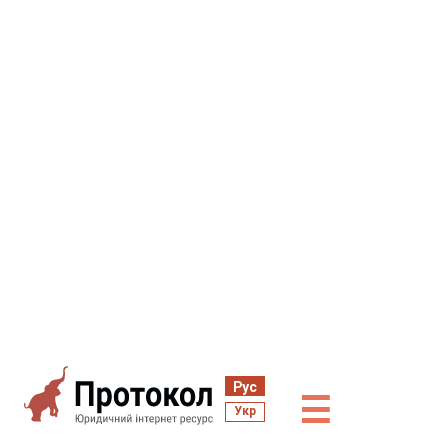
Рус
☰
Укр