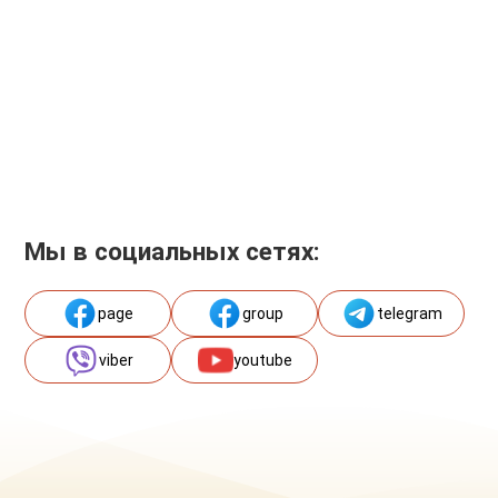
Мы в социальных сетях:
page
group
telegram
viber
youtube