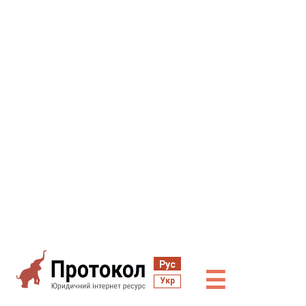
Рус
☰
Укр