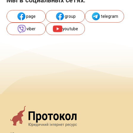
page
group
telegram
viber
youtube