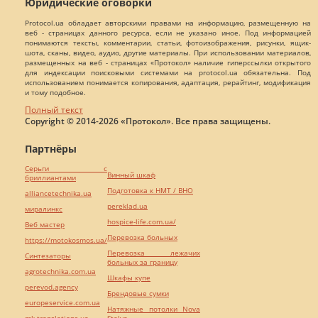
Юридические оговорки
Protocol.ua обладает авторскими правами на информацию, размещенную на
веб - страницах данного ресурса, если не указано иное. Под информацией
понимаются тексты, комментарии, статьи, фотоизображения, рисунки, ящик-
шота, сканы, видео, аудио, другие материалы. При использовании материалов,
размещенных на веб - страницах «Протокол» наличие гиперссылки открытого
для индексации поисковыми системами на protocol.ua обязательна. Под
использованием понимается копирования, адаптация, рерайтинг, модификация
и тому подобное.
Полный текст
Copyright © 2014-2026 «Протокол». Все права защищены.
Партнёры
Серьги с
Винный шкаф
бриллиантами
Подготовка к НМТ / ВНО
alliancetechnika.ua
pereklad.ua
миралинкс
hospice-life.com.ua/
Веб мастер
Перевозка больных
https://motokosmos.ua/
Перевозка лежачих
Синтезаторы
больных за границу
agrotechnika.com.ua
Шкафы купе
perevod.agency
Брендовые сумки
europeservice.com.ua
Натяжные потолки Nova
mk-translations.ua
Stelya