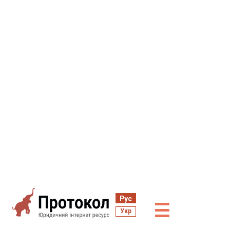
Рус
☰
Укр