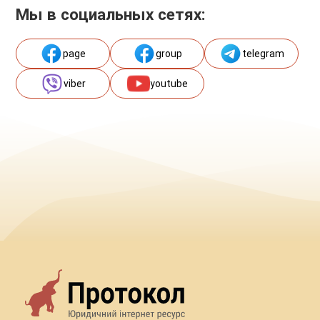
Мы в социальных сетях:
page
group
telegram
viber
youtube