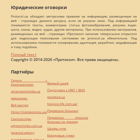
Юридические оговорки
Protocol.ua обладает авторскими правами на информацию, размещенную на
веб - страницах данного ресурса, если не указано иное. Под информацией
понимаются тексты, комментарии, статьи, фотоизображения, рисунки, ящик-
шота, сканы, видео, аудио, другие материалы. При использовании материалов,
размещенных на веб - страницах «Протокол» наличие гиперссылки открытого
для индексации поисковыми системами на protocol.ua обязательна. Под
использованием понимается копирования, адаптация, рерайтинг, модификация
и тому подобное.
Полный текст
Copyright © 2014-2026 «Протокол». Все права защищены.
Партнёры
Серьги с
Винный шкаф
бриллиантами
Подготовка к НМТ / ВНО
alliancetechnika.ua
pereklad.ua
миралинкс
hospice-life.com.ua/
Веб мастер
Перевозка больных
https://motokosmos.ua/
Перевозка лежачих
Синтезаторы
больных за границу
agrotechnika.com.ua
Шкафы купе
perevod.agency
Брендовые сумки
europeservice.com.ua