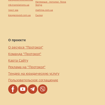
Натяжные потолки Nova
mk-translations.ua
Stelya
текст юа
maltina.com.ua
kievperevod.com.ua
Cылки
О проекте
О ресурсе “Протокол”
Команда "Протокол"
Карта Сайту
Реклама на "Протокол"
Тендер на юридическую услугу
Пользовательское соглашение