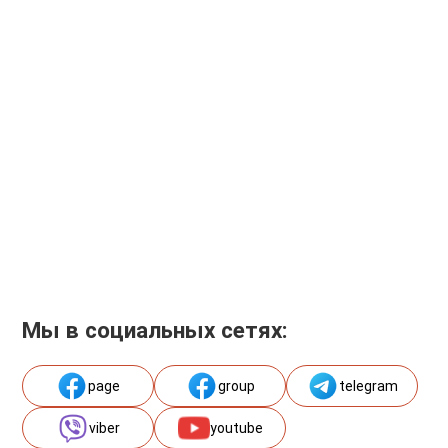
Мы в социальных сетях:
page
group
telegram
viber
youtube