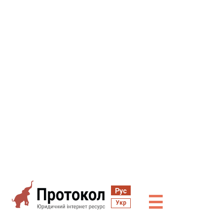
Рус
☰
Укр