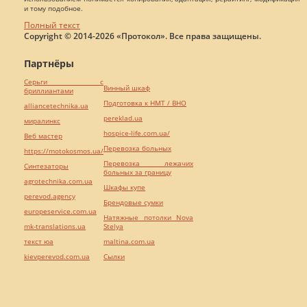
и тому подобное.
Полный текст
Copyright © 2014-2026 «Протокол». Все права защищены.
Партнёры
Серьги с
Винный шкаф
бриллиантами
Подготовка к НМТ / ВНО
alliancetechnika.ua
pereklad.ua
миралинкс
hospice-life.com.ua/
Веб мастер
Перевозка больных
https://motokosmos.ua/
Перевозка лежачих
Синтезаторы
больных за границу
agrotechnika.com.ua
Шкафы купе
perevod.agency
Брендовые сумки
europeservice.com.ua
Натяжные потолки Nova
mk-translations.ua
Stelya
текст юа
maltina.com.ua
kievperevod.com.ua
Cылки