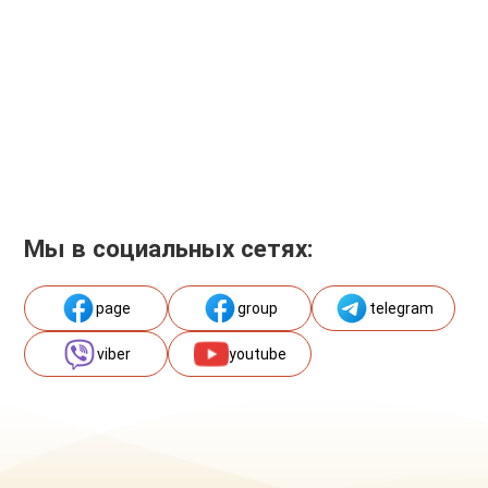
Мы в социальных сетях:
page
group
telegram
viber
youtube