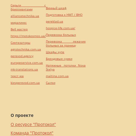
Серьги с
Винный шкаф
бриллиантами
Подготовка к НМТ / ВНО
alliancetechnika.ua
pereklad.ua
миралинкс
hospice-life.com.ua/
Веб мастер
Перевозка больных
https://motokosmos.ua/
Перевозка лежачих
Синтезаторы
больных за границу
agrotechnika.com.ua
Шкафы купе
perevod.agency
Брендовые сумки
europeservice.com.ua
Натяжные потолки Nova
mk-translations.ua
Stelya
текст юа
maltina.com.ua
kievperevod.com.ua
Cылки
О проекте
О ресурсе “Протокол”
Команда "Протокол"