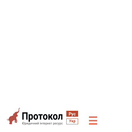
Рус
☰
Укр