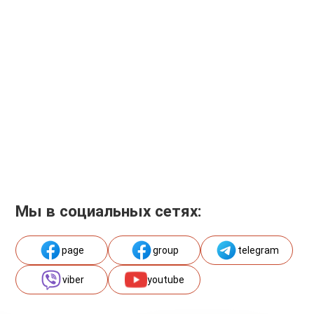
Мы в социальных сетях:
page
group
telegram
viber
youtube