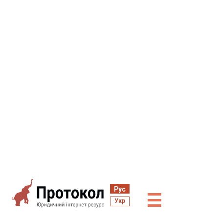
Рус
☰
Укр