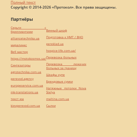
Полный текст
Copyright © 2014-2026 «Протокол». Все права защищены.
Партнёры
Серьги с
Винный шкаф
бриллиантами
Подготовка к НМТ / ВНО
alliancetechnika.ua
pereklad.ua
миралинкс
hospice-life.com.ua/
Веб мастер
Перевозка больных
https://motokosmos.ua/
Перевозка лежачих
Синтезаторы
больных за границу
agrotechnika.com.ua
Шкафы купе
perevod.agency
Брендовые сумки
europeservice.com.ua
Натяжные потолки Nova
mk-translations.ua
Stelya
текст юа
maltina.com.ua
kievperevod.com.ua
Cылки