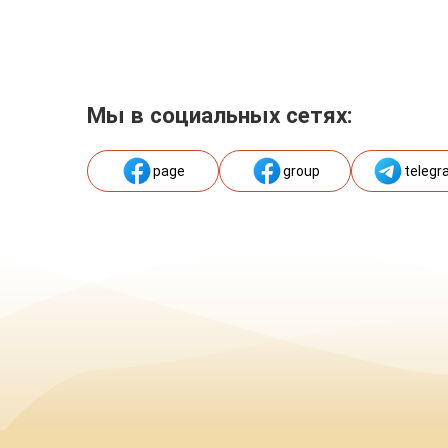
Мы в социальных сетях:
page
group
telegr