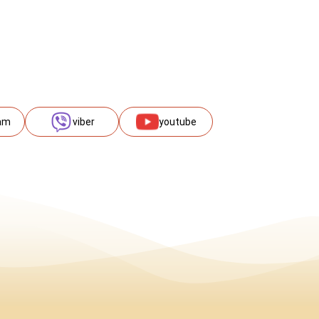
am
viber
youtube