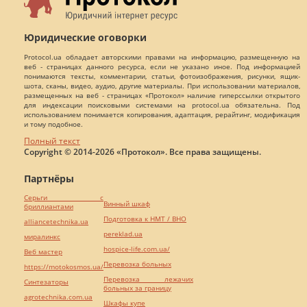
Юридические оговорки
Protocol.ua обладает авторскими правами на информацию, размещенную на
веб - страницах данного ресурса, если не указано иное. Под информацией
понимаются тексты, комментарии, статьи, фотоизображения, рисунки, ящик-
шота, сканы, видео, аудио, другие материалы. При использовании материалов,
размещенных на веб - страницах «Протокол» наличие гиперссылки открытого
для индексации поисковыми системами на protocol.ua обязательна. Под
использованием понимается копирования, адаптация, рерайтинг, модификация
и тому подобное.
Полный текст
Copyright © 2014-2026 «Протокол». Все права защищены.
Партнёры
Серьги с
Винный шкаф
бриллиантами
Подготовка к НМТ / ВНО
alliancetechnika.ua
pereklad.ua
миралинкс
hospice-life.com.ua/
Веб мастер
Перевозка больных
https://motokosmos.ua/
Перевозка лежачих
Синтезаторы
больных за границу
agrotechnika.com.ua
Шкафы купе