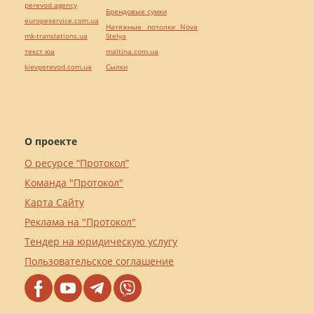
perevod.agency
Брендовые сумки
europeservice.com.ua
Натяжные потолки Nova
mk-translations.ua
Stelya
текст юа
maltina.com.ua
kievperevod.com.ua
Cылки
О проекте
О ресурсе “Протокол”
Команда "Протокол"
Карта Сайту
Реклама на "Протокол"
Тендер на юридическую услугу
Пользовательское соглашение