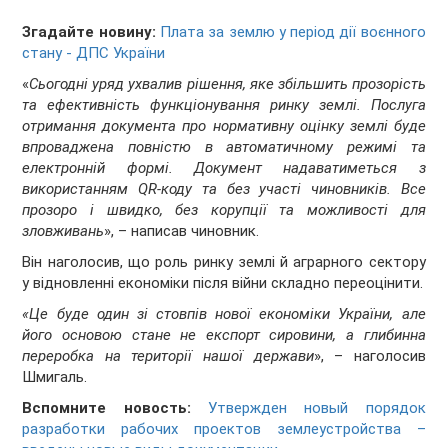
Згадайте новину:
Плата за землю у період дії воєнного
стану - ДПС України
«
Сьогодні уряд ухвалив рішення, яке збільшить прозорість
та ефективність функціонування ринку землі. Послуга
отримання документа про нормативну оцінку землі буде
впроваджена повністю в автоматичному режимі та
електронній формі. Документ надаватиметься з
використанням QR-коду та без участі чиновників. Все
прозоро і швидко, без корупції та можливості для
зловживань
», – написав чиновник.
Він наголосив, що роль ринку землі й аграрного сектору
у відновленні економіки після війни складно переоцінити.
«Це буде один зі стовпів нової економіки України, але
його основою стане не експорт сировини, а глибинна
переробка на території нашої держави
», – наголосив
Шмигаль.
Вспомните новость:
Утвержден новый порядок
разработки рабочих проектов землеустройства –