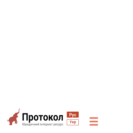
Рус
☰
Укр