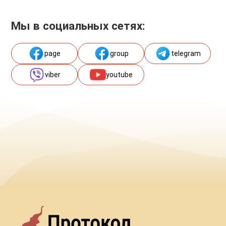
Мы в социальных сетях:
page
group
telegram
viber
youtube