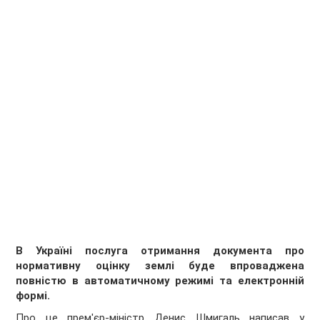
В Україні послуга отримання документа про
нормативну оцінку землі буде впроваджена
повністю в автоматичному режимі та електронній
формі.
Про це прем'єр-міністр Денис Шмигаль написав у