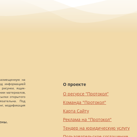
 размещенную на
О проекте
Под информацией
 рисунки, ящик-
ании материалов,
О ресурсе “Протокол”
сылки открытого
язательна. Под
Команда "Протокол"
нг, модификация
Карта Сайту
Реклама на "Протокол"
ены.
Тендер на юридическую услугу
Пользовательское соглашение