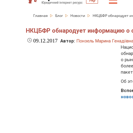
☰
Укр
Главная
Блог
Новости
НКЦБФР обнародует и
НКЦБФР обнародует информацию о с
09.12.2017
Автор:
Понзель Марина Генадіївн
Нацио
обна
о рын
боле
пакет
Об э
Всп
ново