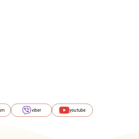
am
viber
youtube