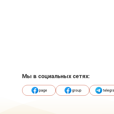
Мы в социальных сетях:
page
group
telegr