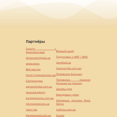
Партнёры
Серьги с
Винный шкаф
бриллиантами
Подготовка к НМТ / ВНО
alliancetechnika.ua
pereklad.ua
миралинкс
hospice-life.com.ua/
Веб мастер
Перевозка больных
https://motokosmos.ua/
Перевозка лежачих
Синтезаторы
больных за границу
agrotechnika.com.ua
Шкафы купе
perevod.agency
Брендовые сумки
europeservice.com.ua
Натяжные потолки Nova
mk-translations.ua
Stelya
текст юа
maltina.com.ua
kievperevod.com.ua
Cылки