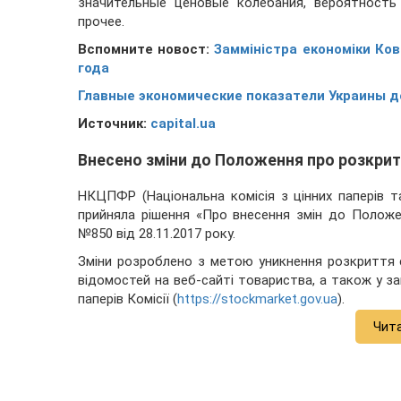
значительные ценовые колебания, вероятность
прочее.
Вспомните новост:
Замміністра економіки Ко
года
Главные экономические показатели Украины д
Источник:
capital.ua
Внесено зміни до Положення про розкритт
НКЦПФР (Національна комісія з цінних паперів т
прийняла рішення
«Про внесення змін до Положен
№850 від 28.11.2017 року.
Зміни розроблено з метою уникнення розкриття е
відомостей на веб-сайті товариства, а також у за
паперів Комісії (
https://stockmarket.gov.ua
).
Чит