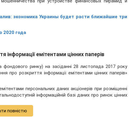
 мошенничества при устройстве финансовых пирамид и
валив: экономика Украины будет расти ближайшие три
о 2020 года
я інформації емітентами цінних паперів
а фондового ринку) на засіданні 28 листопада 2017 року
ня про розкриття інформації емітентами цінних паперів»
мітентами персональних даних акціонерів при розміщенні
гальнодоступній інформаційній базі даних про ринок цінних
ати повністю