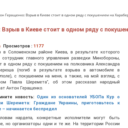
он Геращенко: Взрыв в Киеве стоит в одном ряду с покушением на Хара
 Взрыв в Киеве стоит в одном ряду с покуше
а
Просмотров :
1177
в в Соломенском районе Киева, в результате которого
б сотрудник главного управления разведки Минобороны,
т в одном ряду с покушением на полковника Александра
берюша (погиб в результате взрыва в автомобиле в
поле), с покушением на меня, а также, на мой взгляд, с
вом Павла Шеремета", об этом рассказал народный
ат Антон Геращенко.
мните новость:
Один из основателей УБОПа Кур о
ли Шеремета: Граждане Украины, приготовьтесь к
е – начинается беспредел
ловам нардепа, конкретные исполнители могут быть
е, но организаторы одни и те же. На территории России