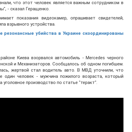
 знали, что этот человек является важным сотрудником в
", - сказал Геращенко.
имает показания видеокамер, опрашивает свидетелей,
па взрывного устройства.
е резонансные убийства в Украине скоординированы
районе Киева взорвался автомобиль - Mercedes черного
енской и Механизаторов. Сообщалось об одном погибшем.
ась, жертвой стал водитель авто. В МВД уточнили, что
е один человек - мужчина пожилого возраста, который
 уголовное производство по статье "теракт".