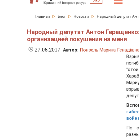
☰
Укр
Главная
Блог
Новости
Народный депутат Ант
Народный депутат Антон Геращенко:
организацией покушения на меня
27.06.2017
Автор:
Понзель Марина Генадіївн
Взры
поги
"стои
Хара
Мариу
взры
депут
Вспо
гибе
войн
По с
разны