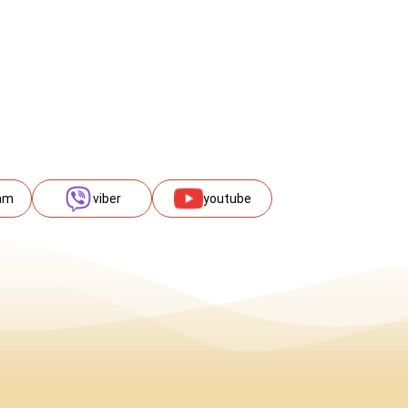
am
viber
youtube