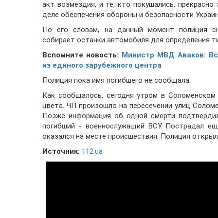
акт возмездия, и те, кто покушались, прекрасно
деле обеспечения обороны и безопасности Украины
По его словам, на данный момент полиция сн
собирает останки автомобиля для определения ти
Вспомните новость:
Министр МВД Аваков: Вс
из единого зарубежного центра
Полиция пока имя погибшего не сообщала.
Как сообщалось, сегодня утром в Соломенском 
цвета. ЧП произошло на пересечении улиц Солом
Позже информация об одной смерти подтвердил
погибший - военнослужащий ВСУ. Пострадал ещ
оказался на месте происшествия. Полиция открыла
Источник:
112.ua