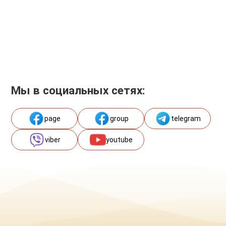
Мы в социальных сетях:
page
group
telegram
viber
youtube