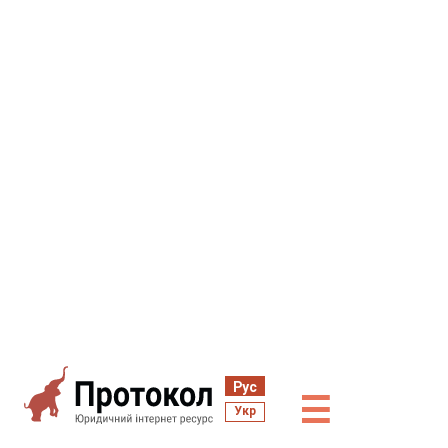
Рус
☰
Укр