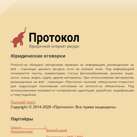
Юридические оговорки
Protocol.ua обладает авторскими правами на информацию, размещенную на
веб - страницах данного ресурса, если не указано иное. Под информацией
понимаются тексты, комментарии, статьи, фотоизображения, рисунки, ящик-
шота, сканы, видео, аудио, другие материалы. При использовании материалов,
размещенных на веб - страницах «Протокол» наличие гиперссылки открытого
для индексации поисковыми системами на protocol.ua обязательна. Под
использованием понимается копирования, адаптация, рерайтинг, модификация
и тому подобное.
Полный текст
Copyright © 2014-2026 «Протокол». Все права защищены.
Партнёры
Серьги с
Винный шкаф
бриллиантами
Подготовка к НМТ / ВНО