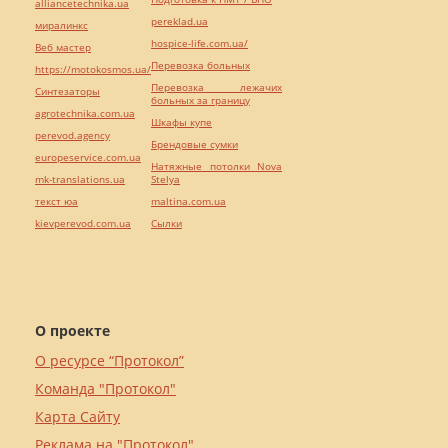
alliancetechnika.ua
pereklad.ua
миралинкс
hospice-life.com.ua/
Веб мастер
Перевозка больных
https://motokosmos.ua/
Перевозка лежачих
Синтезаторы
больных за границу
agrotechnika.com.ua
Шкафы купе
perevod.agency
Брендовые сумки
europeservice.com.ua
Натяжные потолки Nova
mk-translations.ua
Stelya
текст юа
maltina.com.ua
kievperevod.com.ua
Cылки
О проекте
О ресурсе “Протокол”
Команда "Протокол"
Карта Сайту
Реклама на "Протокол"