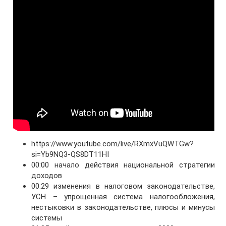
https://www.youtube.com/live/RXmxVuQWTGw?
si=Yb9NQ3-QS8DT11HI
00:00 начало действия национальной стратегии
доходов
00:29 изменения в налоговом законодательстве,
УСН – упрощенная система налогообложения,
нестыковки в законодательстве, плюсы и минусы
системы