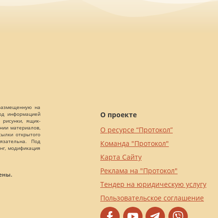
 размещенную на
О проекте
Под информацией
 рисунки, ящик-
ании материалов,
О ресурсе “Протокол”
сылки открытого
язательна. Под
Команда "Протокол"
нг, модификация
Карта Сайту
Реклама на "Протокол"
ены.
Тендер на юридическую услугу
Пользовательское соглашение