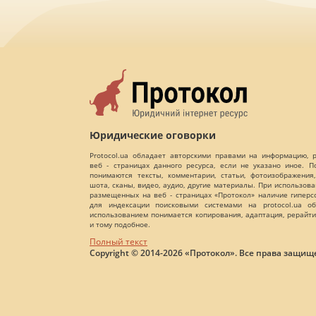
Юридические оговорки
Protocol.ua обладает авторскими правами на информацию,
веб - страницах данного ресурса, если не указано иное. 
понимаются тексты, комментарии, статьи, фотоизображения,
шота, сканы, видео, аудио, другие материалы. При использов
размещенных на веб - страницах «Протокол» наличие гиперс
для индексации поисковыми системами на protocol.ua об
использованием понимается копирования, адаптация, рерайти
и тому подобное.
Полный текст
Copyright © 2014-2026 «Протокол». Все права защищ