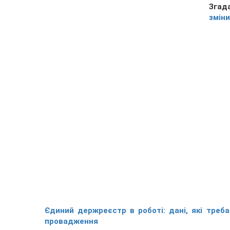
Згад
зміни
Єдиний держреєстр в роботі: дані, які треб
провадження