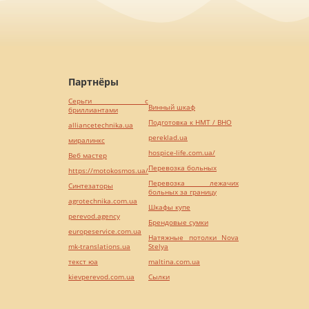
Партнёры
Серьги с
Винный шкаф
бриллиантами
Подготовка к НМТ / ВНО
alliancetechnika.ua
pereklad.ua
миралинкс
hospice-life.com.ua/
Веб мастер
Перевозка больных
https://motokosmos.ua/
Перевозка лежачих
Синтезаторы
больных за границу
agrotechnika.com.ua
Шкафы купе
perevod.agency
Брендовые сумки
europeservice.com.ua
Натяжные потолки Nova
mk-translations.ua
Stelya
текст юа
maltina.com.ua
kievperevod.com.ua
Cылки