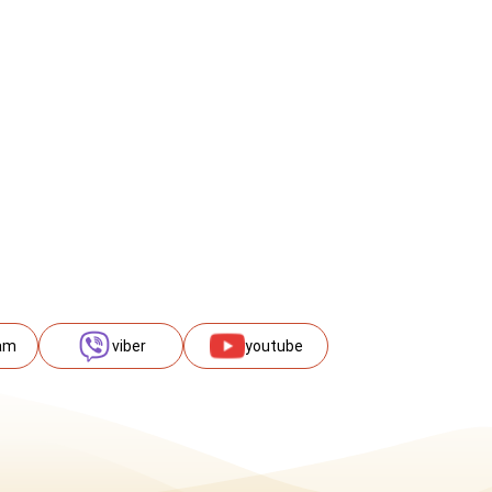
am
viber
youtube