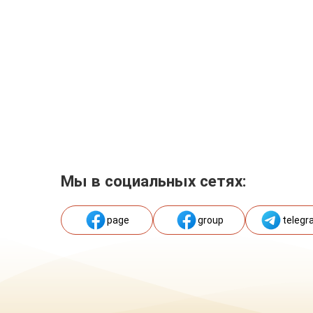
Мы в социальных сетях:
page
group
telegr