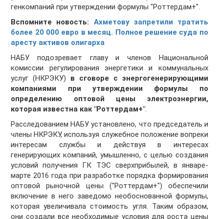
генкомпаний при утверждении формулы "Роттердам+".
Вспомните новость:
Ахметову запретили тратить
более 20 000 евро в месяц. Полное решение суда по
аресту активов олигарха
НАБУ подозревает главу и членов Национальной
комиссии регулирования энергетики и коммунальных
услуг (НКРЭКУ)
в сговоре с энергогенерирующими
компаниями при утверждении формулы по
определению оптовой цены электроэнергии,
которая известна как "Роттердам+
"
.
Расследованием НАБУ установлено, что председатель и
члены НКРЭКУ, используя служебное положение вопреки
интересам службы и действуя в интересах
генерирующих компаний, умышленно, с целью создания
условий получения ГК ТЭС сверхприбылей, в январе-
марте 2016 года при разработке порядка формирования
оптовой рыночной цены ("Роттердам+") обеспечили
включение в него заведомо необоснованной формулы,
которая увеличивала стоимость угля. Таким образом,
они создали все необходимые условия для роста цены