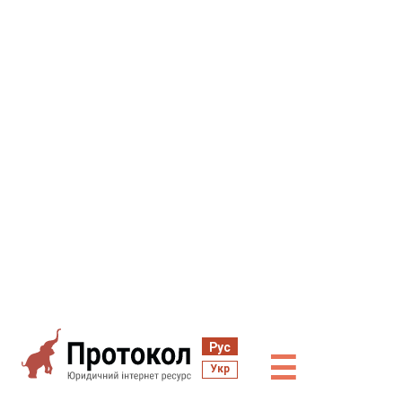
Рус
☰
Укр