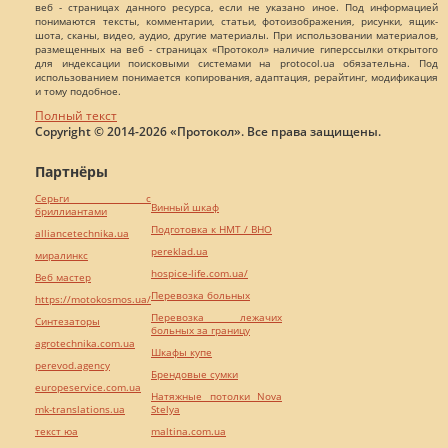
веб - страницах данного ресурса, если не указано иное. Под информацией
понимаются тексты, комментарии, статьи, фотоизображения, рисунки, ящик-
шота, сканы, видео, аудио, другие материалы. При использовании материалов,
размещенных на веб - страницах «Протокол» наличие гиперссылки открытого
для индексации поисковыми системами на protocol.ua обязательна. Под
использованием понимается копирования, адаптация, рерайтинг, модификация
и тому подобное.
Полный текст
Copyright © 2014-2026 «Протокол». Все права защищены.
Партнёры
Серьги с
Винный шкаф
бриллиантами
Подготовка к НМТ / ВНО
alliancetechnika.ua
pereklad.ua
миралинкс
hospice-life.com.ua/
Веб мастер
Перевозка больных
https://motokosmos.ua/
Перевозка лежачих
Синтезаторы
больных за границу
agrotechnika.com.ua
Шкафы купе
perevod.agency
Брендовые сумки
europeservice.com.ua
Натяжные потолки Nova
mk-translations.ua
Stelya
текст юа
maltina.com.ua