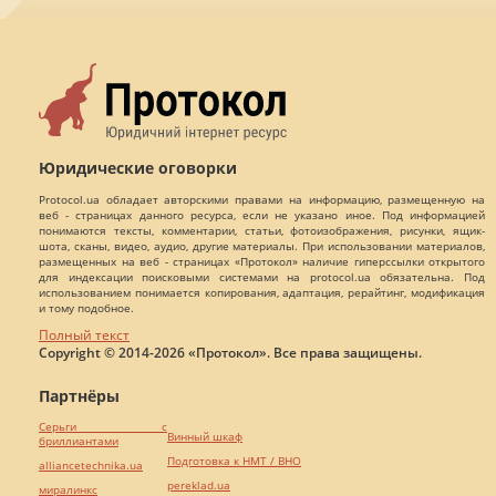
Юридические оговорки
Protocol.ua обладает авторскими правами на информацию, размещенную на
веб - страницах данного ресурса, если не указано иное. Под информацией
понимаются тексты, комментарии, статьи, фотоизображения, рисунки, ящик-
шота, сканы, видео, аудио, другие материалы. При использовании материалов,
размещенных на веб - страницах «Протокол» наличие гиперссылки открытого
для индексации поисковыми системами на protocol.ua обязательна. Под
использованием понимается копирования, адаптация, рерайтинг, модификация
и тому подобное.
Полный текст
Copyright © 2014-2026 «Протокол». Все права защищены.
Партнёры
Серьги с
Винный шкаф
бриллиантами
Подготовка к НМТ / ВНО
alliancetechnika.ua
pereklad.ua
миралинкс