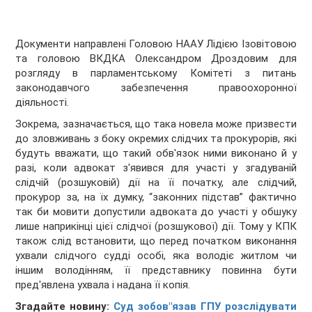
Документи направлені Головою НААУ Лідією Ізовітовою
та головою ВКДКА Олександром Дроздовим для
розгляду в парламентському Комітеті з питань
законодавчого забезпечення правоохоронної
діяльності.
Зокрема, зазначається, що така новела може призвести
до зловживань з боку окремих слідчих та прокурорів, які
будуть вважати, що такий обв'язок ними виконано й у
разі, коли адвокат з'явився для участі у згадуваній
слідчій (розшуковій) дії на її початку, але слідчий,
прокурор за, на їх думку, “законних підстав” фактично
так би мовити допустили адвоката до участі у обшуку
лише наприкінці цієї слідчої (розшукової) дії. Тому у КПК
також слід встановити, що перед початком виконання
ухвали слідчого судді особі, яка володіє житлом чи
іншим володінням, її представнику повинна бути
пред'явлена ухвала і надана її копія.
Згадайте новину:
Суд зобов"язав ГПУ розслідувати