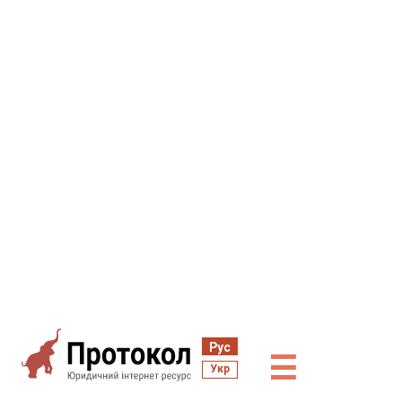
Рус
☰
Укр