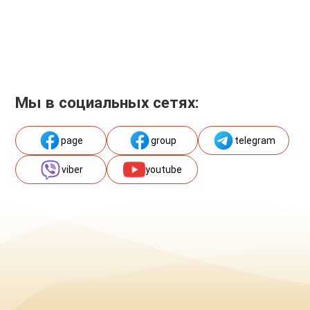
Мы в социальных сетях:
page
group
telegram
viber
youtube