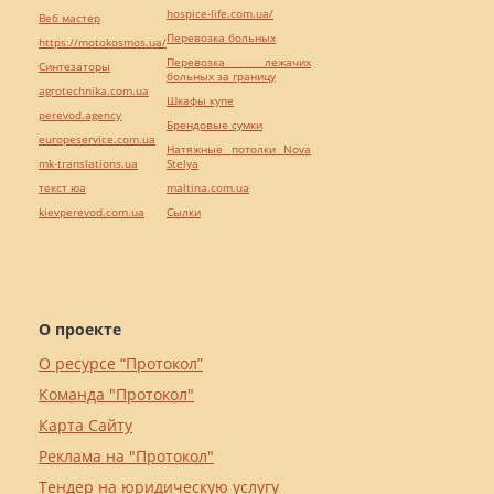
hospice-life.com.ua/
Веб мастер
Перевозка больных
https://motokosmos.ua/
Перевозка лежачих
Синтезаторы
больных за границу
agrotechnika.com.ua
Шкафы купе
perevod.agency
Брендовые сумки
europeservice.com.ua
Натяжные потолки Nova
mk-translations.ua
Stelya
текст юа
maltina.com.ua
kievperevod.com.ua
Cылки
О проекте
О ресурсе “Протокол”
Команда "Протокол"
Карта Сайту
Реклама на "Протокол"
Тендер на юридическую услугу