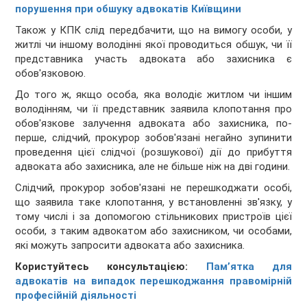
порушення при обшуку адвокатів Київщини
Також у КПК слід передбачити, що на вимогу особи, у
житлі чи іншому володінні якої проводиться обшук, чи її
представника участь адвоката або захисника є
обов'язковою.
До того ж, якщо особа, яка володіє житлом чи іншим
володінням, чи її представник заявила клопотання про
обов'язкове залучення адвоката або захисника, по-
перше, слідчий, прокурор зобов'язані негайно зупинити
проведення цієї слідчої (розшукової) дії до прибуття
адвоката або захисника, але не більше ніж на дві години.
Слідчий, прокурор зобов'язані не перешкоджати особі,
що заявила таке клопотання, у встановленні зв'язку, у
тому числі і за допомогою стільникових пристроїв цієї
особи, з таким адвокатом або захисником, чи особами,
які можуть запросити адвоката або захисника.
Користуйтесь консультацією:
Пам’ятка для
адвокатів на випадок перешкоджання правомірній
професійній діяльності