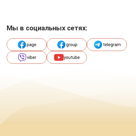
Мы в социальных сетях:
page
group
telegram
viber
youtube