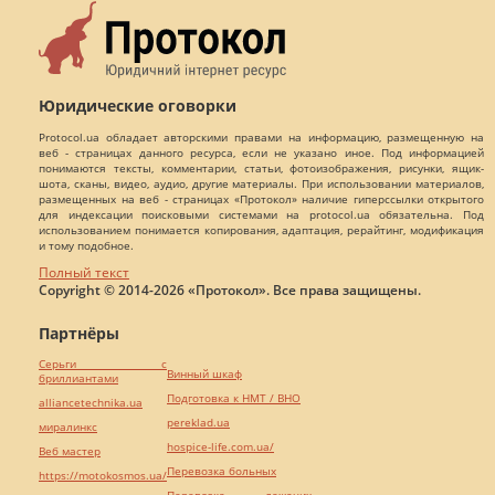
Юридические оговорки
Protocol.ua обладает авторскими правами на информацию, размещенную на
веб - страницах данного ресурса, если не указано иное. Под информацией
понимаются тексты, комментарии, статьи, фотоизображения, рисунки, ящик-
шота, сканы, видео, аудио, другие материалы. При использовании материалов,
размещенных на веб - страницах «Протокол» наличие гиперссылки открытого
для индексации поисковыми системами на protocol.ua обязательна. Под
использованием понимается копирования, адаптация, рерайтинг, модификация
и тому подобное.
Полный текст
Copyright © 2014-2026 «Протокол». Все права защищены.
Партнёры
Серьги с
Винный шкаф
бриллиантами
Подготовка к НМТ / ВНО
alliancetechnika.ua
pereklad.ua
миралинкс
hospice-life.com.ua/
Веб мастер
Перевозка больных
https://motokosmos.ua/
Перевозка лежачих