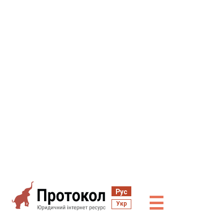
Рус
☰
Укр