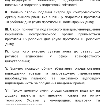
підтверджують показники, відображені таким
платником податків у податковій звітності
ІІ.
Змінено строки подання скарги до контролюючого
органу вищого рівня, яка з 2019 р. подається протягом
10 робочих днів (було протягом 10 календарних днів);
ІІІ.
Строк прийняття податкового повідомлення-рішення
керівником контролюючого органу приймається
протягом 15 робочих днів (було протягом 10 робочих
днів);
IV.
Крім того, внесено суттєві зміни, до статті, що
регулює вгдносини у сфері трансфертного
ціноутворення;
V.
Змінено порядок обліку, зберігання, оподаткування
підакцизних товарів та запроваджено ліцензування
виробництва пального та закріплено відповідну
відповідальність за порушення введених правил;
VI.
Також внесено зміни оподаткуванням податку на
додану вартість при ввезенні товарів на митну
територію України у міжнародних поштових та