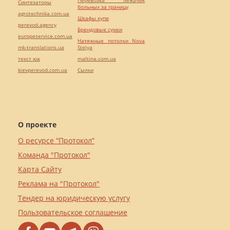
Синтезаторы
больных за границу
agrotechnika.com.ua
Шкафы купе
perevod.agency
Брендовые сумки
europeservice.com.ua
Натяжные потолки Nova
mk-translations.ua
Stelya
текст юа
maltina.com.ua
kievperevod.com.ua
Cылки
О проекте
О ресурсе “Протокол”
Команда "Протокол"
Карта Сайту
Реклама на "Протокол"
Тендер на юридическую услугу
Пользовательское соглашение