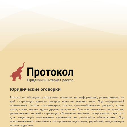
Юридические оговорки
Protocol.ua обладает авторскими правами на информацию, размещенную на
веб - страницах данного ресурса, если не указано иное. Под информацией
понимаются тексты, комментарии, статьи, фотоизображения, рисунки, ящик-
шота, сканы, видео, аудио, другие материалы. При использовании материалов,
размещенных на веб - страницах «Протокол» наличие гиперссылки открытого
для индексации поисковыми системами на protocol.ua обязательна. Под
использованием понимается копирования, адаптация, рерайтинг, модификация
и тому подобное.