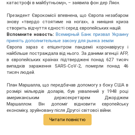
катастрофі в майбутньому», – заявила фон дер Ляєн.
Президент Єврокомісії впевнена, що Європа незабаром
знову «твердо стоятиме на ногах», а нинішня криза
створить відчуття єдності серед європейських націй.
Вспомните новость:
Всемирный Банк призвал Украину
принять дополнительные закону для рынка земли
Європа зараз є епіцентром пандемії коронавірусу і
найбільше постраждала від нього. За даними агенції AFP,
в європейських країнах підтверджені понад 627 тисяч
випадків зараження SARS-CoV-2, померли понад 46
тисяч людей.
План Маршалла, що передбачав допомогу з боку США в
розмірі мільярдів доларів, був ухвалений у 1948 році
американським держсекретарем Джорджем
Маршаллом. Він допоміг відновити європейську
економіку, зруйновану після Другої світової війни.
Читати повністю