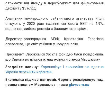
отримати від Фонду в держбюджет для фінансування
дефіциту $5 млрд.
Аналітики міжнародного рейтингового агентства Fitch
очікують у 2020 році падіння світового ВВП на 1,9%,
водночас глибока рецесія є базовим сценарієм.
Директор-розпорядник МВФ Кристаліна Георгієва
оголосила, що світ увійшов у нову рецесію.
Президент Єврокомісії Урсула фон дер Ляєн повідомила,
що Європа розмірковує над новим «планом Маршалла».
Згадайте новину:
Коронавірус і економіка: чи здатна
Україна пережити карантин
Економіка під час пандемії. Європа розмірковує над
новим «планом Маршалла» , пише
glavcom.ua