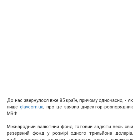
До нас звернулося вже 85 країн, причому одночасно, - як
пише
glavcom.ua
, про це заявив
директор-розпорядник
МВФ
Міжнародний валютний фонд готовий задіяти весь свій
резервний фонд у розмірі одного трильйона доларів,
щоб допомогти країнам подолати кризу, викликану