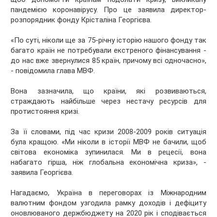
пандемією коронавірусу. Про це заявила директор-
розпорядник фонду Крісталіна Георгієва.
«По суті, ніколи ще за 75-річну історію нашого фонду так
багато країн не потребували екстреного фінансування -
до нас вже звернулися 85 країн, причому всі одночасно»,
- повідомила глава МВФ.
Вона зазначила, що країни, які розвиваються,
страждають найбільше через нестачу ресурсів для
протистояння кризі.
За її словами, під час кризи 2008-2009 років ситуація
була кращою. «Ми ніколи в історії МВФ не бачили, щоб
світова економіка зупинилася. Ми в рецесії, вона
набагато гірша, ніж глобальна економічна криза», -
заявила Георгієва.
Нагадаємо, Україна в переговорах із Міжнародним
валютним фондом узгодила рамку доходів і дефіциту
оновлюваного держбюджету на 2020 рік і сподівається