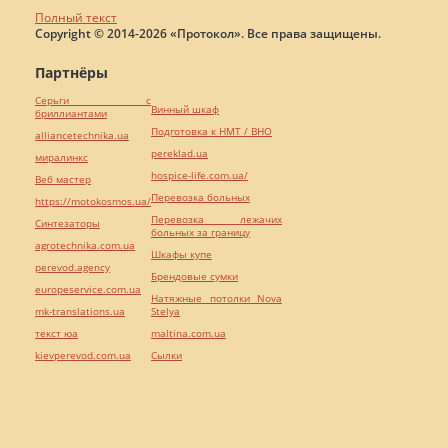
Полный текст
Copyright © 2014-2026 «Протокол». Все права защищены.
Партнёры
Серьги с
Винный шкаф
бриллиантами
Подготовка к НМТ / ВНО
alliancetechnika.ua
pereklad.ua
миралинкс
hospice-life.com.ua/
Веб мастер
Перевозка больных
https://motokosmos.ua/
Перевозка лежачих
Синтезаторы
больных за границу
agrotechnika.com.ua
Шкафы купе
perevod.agency
Брендовые сумки
europeservice.com.ua
Натяжные потолки Nova
mk-translations.ua
Stelya
текст юа
maltina.com.ua
kievperevod.com.ua
Cылки