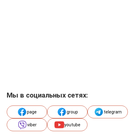
Мы в социальных сетях:
page
group
telegram
viber
youtube