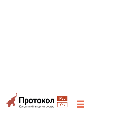
Рус
☰
Укр