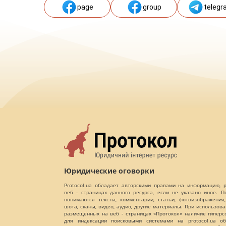
page
group
telegr
Юридические оговорки
Protocol.ua обладает авторскими правами на информацию,
веб - страницах данного ресурса, если не указано иное. 
понимаются тексты, комментарии, статьи, фотоизображения,
шота, сканы, видео, аудио, другие материалы. При использов
размещенных на веб - страницах «Протокол» наличие гиперс
для индексации поисковыми системами на protocol.ua об