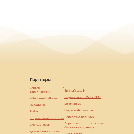
Партнёры
Серьги с
Винный шкаф
бриллиантами
Подготовка к НМТ / ВНО
alliancetechnika.ua
pereklad.ua
миралинкс
hospice-life.com.ua/
Веб мастер
Перевозка больных
https://motokosmos.ua/
Перевозка лежачих
Синтезаторы
больных за границу
agrotechnika.com.ua
Шкафы купе