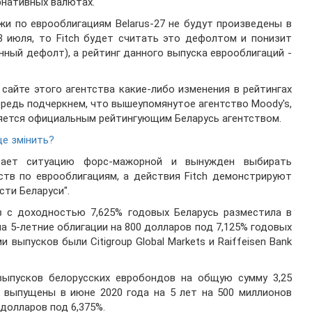
рнативных валютах.
ежи по еврооблигациям Belarus-27 не будут произведены в
3 июля, то Fitch будет считать это дефолтом и понизит
нный дефолт), а рейтинг данного выпуска еврооблигаций -
сайте этого агентства какие-либо изменения в рейтингах
ередь подчеркнем, что вышеупомянутое агентство Moody's,
 является официальным рейтингующим Беларусь агентством.
це змінить?
тает ситуацию форс-мажорной и вынужден выбирать
ств по еврооблигациям, а действия Fitch демонстрируют
ти Беларуси".
в с доходностью 7,625% годовых Беларусь разместила в
а 5-летние облигации на 800 долларов под 7,125% годовых
 выпусков были Citigroup Global Markets и Raiffeisen Bank
выпусков белорусских евробондов на общую сумму 3,25
 выпущены в июне 2020 года на 5 лет на 500 миллионов
 долларов под 6,375%.