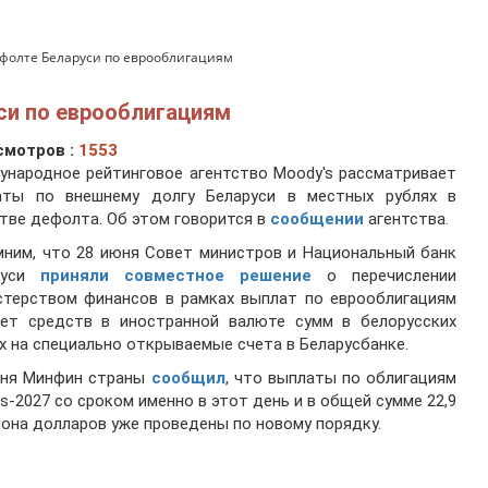
ефолте Беларуси по еврооблигациям
си по еврооблигациям
смотров :
1553
народное рейтинговое агентство Moody's рассматривает
аты по внешнему долгу Беларуси в местных рублях в
тве дефолта. Об этом говорится в
сообщении
агентства.
ним, что 28 июня Совет министров и Национальный банк
руси
приняли совместное решение
о перечислении
стерством финансов в рамках выплат по еврооблигациям
чет средств в иностранной валюте сумм в белорусских
х на специально открываемые счета в Беларусбанке.
юня Минфин страны
сообщил
, что выплаты по облигациям
us-2027 со сроком именно в этот день и в общей сумме 22,9
она долларов уже проведены по новому порядку.