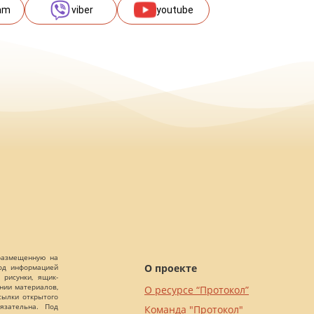
am
viber
youtube
 размещенную на
О проекте
Под информацией
 рисунки, ящик-
ании материалов,
О ресурсе “Протокол”
сылки открытого
язательна. Под
Команда "Протокол"