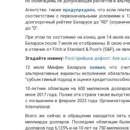
по облигациям, не допускающей расчетов в альте
Агентство также
предупредило
, что если плат
соответствии с первоначальными условиями к 1
долгосрочный рейтинг Беларуси до "RD" (ограниче
до "D".
При этом по состоянию на конец дня 14 июля на 
Беларуси после 7 июля не отображены. В свою оч
в отличие от Fitch и Standard & Poor's (S&P), не
Згадайте новину:
Росії прийшов дефолт. Але що 
12 июля Минфин Беларуси
заявил
, что счи
альтернативные варианты исполнения обязатель
"субъективный подход в оценке кредитоспособнос
10-летние облигации на 600 миллионов долларо
июне 2017 года. Позже эта страна также выпустил
с погашением в феврале 2023 года. Организаторами
International.
Всего же сейчас в обращении находится пять 
миллиарда долларов. Последние облигации были
долларов под 6,125% и на 10 лет на 750 миллионов