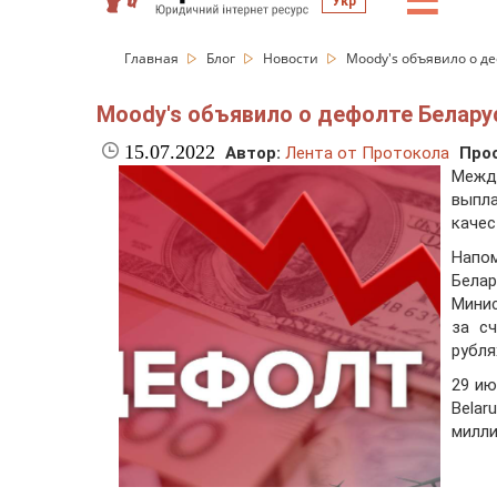
☰
Укр
Главная
Блог
Новости
Moody's объявило о д
Moody's объявило о дефолте Белару
15.07.2022
Автор:
Лента от Протокола
Про
Между
выпл
качес
Напом
Бела
Мини
за с
рубля
29 и
Belar
милли