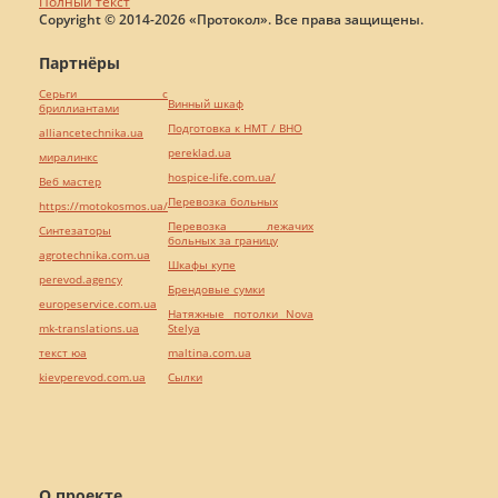
Полный текст
Copyright © 2014-2026 «Протокол». Все права защищены.
Партнёры
Серьги с
Винный шкаф
бриллиантами
Подготовка к НМТ / ВНО
alliancetechnika.ua
pereklad.ua
миралинкс
hospice-life.com.ua/
Веб мастер
Перевозка больных
https://motokosmos.ua/
Перевозка лежачих
Синтезаторы
больных за границу
agrotechnika.com.ua
Шкафы купе
perevod.agency
Брендовые сумки
europeservice.com.ua
Натяжные потолки Nova
mk-translations.ua
Stelya
текст юа
maltina.com.ua
kievperevod.com.ua
Cылки
О проекте