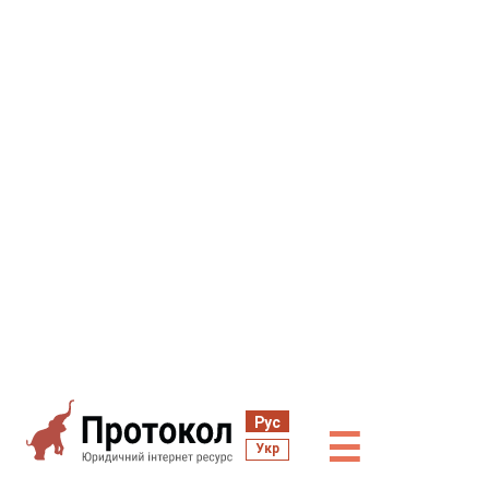
Рус
☰
Укр