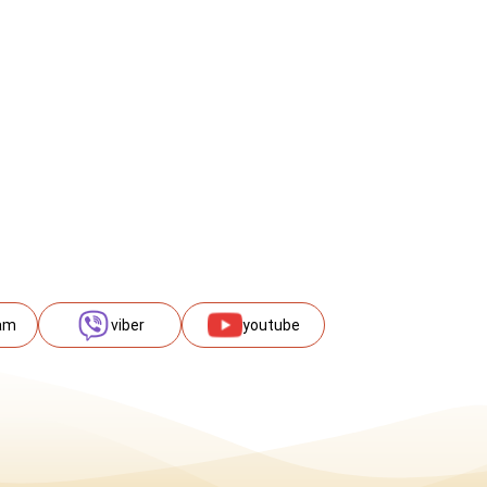
am
viber
youtube