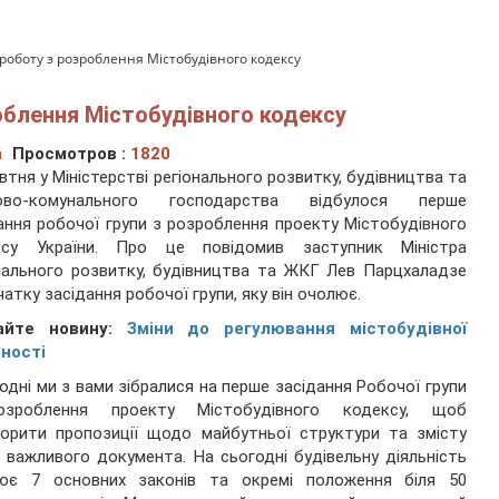
 роботу з розроблення Містобудівного кодексу
роблення Містобудівного кодексу
а
Просмотров :
1820
втня у Міністерстві регіонального розвитку, будівництва та
ово-комунального господарства відбулося перше
ання робочої групи з розроблення проекту Містобудівного
ксу України. Про це повідомив заступник Міністра
нального розвитку, будівництва та ЖКГ Лев Парцхаладзе
чатку засідання робочої групи, яку він очолює.
айте новину:
Зміни до регулювання містобудівної
ності
одні ми з вами зібралися на перше засідання Робочої групи
зроблення проекту Містобудівного кодексу, щоб
орити пропозиції щодо майбутньої структури та змісту
 важливого документа. На сьогодні будівельну діяльність
лює 7 основних законів та окремі положення біля 50