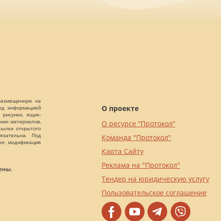
 размещенную на
О проекте
Под информацией
 рисунки, ящик-
ании материалов,
О ресурсе “Протокол”
сылки открытого
язательна. Под
Команда "Протокол"
нг, модификация
Карта Сайту
Реклама на "Протокол"
ены.
Тендер на юридическую услугу
Пользовательское соглашение