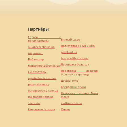
Партнёры
Серьги с
Винный шкаф
бриллиантами
Подготовка к НМТ / ВНО
alliancetechnika.ua
pereklad.ua
миралинкс
hospice-life.com.ua/
Веб мастер
Перевозка больных
https://motokosmos.ua/
Перевозка лежачих
Синтезаторы
больных за границу
agrotechnika.com.ua
Шкафы купе
perevod.agency
Брендовые сумки
europeservice.com.ua
Натяжные потолки Nova
mk-translations.ua
Stelya
текст юа
maltina.com.ua
kievperevod.com.ua
Cылки