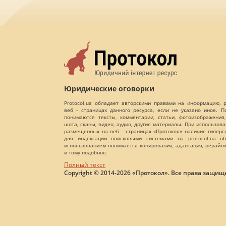
Юридические оговорки
Protocol.ua обладает авторскими правами на информацию,
веб - страницах данного ресурса, если не указано иное. 
понимаются тексты, комментарии, статьи, фотоизображения,
шота, сканы, видео, аудио, другие материалы. При использов
размещенных на веб - страницах «Протокол» наличие гиперс
для индексации поисковыми системами на protocol.ua об
использованием понимается копирования, адаптация, рерайти
и тому подобное.
Полный текст
Copyright © 2014-2026 «Протокол». Все права защищ