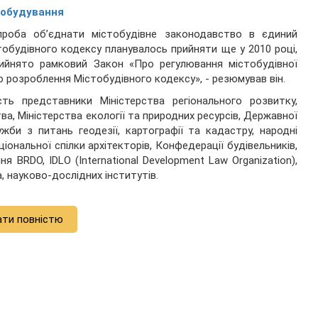
стобудування
роба об’єднати містобудівне законодавство в єдиний
обудівного кодексу планувалось прийняти ще у 2010 році,
ийнято рамковий Закон «Про регулювання містобудівної
о розроблення Містобудівного кодексу», - резюмував він.
ть представники Міністерства регіонального розвитку,
, Міністерства екології та природних ресурсів, Державної
ужби з питань геодезії, картографії та кадастру, народні
ціональної спілки архітекторів, Конфедерації будівельників,
 BRDO, IDLO (International Development Law Organization),
, науково-дослідних інститутів.
ати повністю