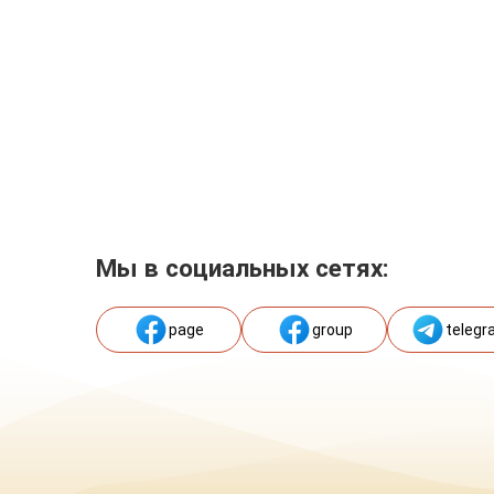
Мы в социальных сетях:
page
group
telegr