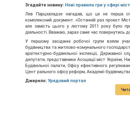
Згадайте новину:
Нові правила гри у сфері мі
Лев Парцхаладзе нагадав, що це не перша сп
комплексний документ. «Останній раз проект Міст
але замість цього у лютому 2011 року було пр
діяльності. Вважаю, зараз саме час повернутись д
У першому засіданні робочої групи взяли учас
будівництва та житлово-комунального господарства
архітектурно-будівельної інспекції, Державної сл
депутати, представники Асоціації міст України, На
Будівельної палати, Офісу ефективного регулювання
Цент рального офісу реформ, Академії будівництва
Джерело:
Урядовий портал
Чит