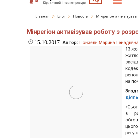
☰
Укр
Главная
Блог
Новости
Мінрегіон активізував
Мінрегіон активізував роботу з роз
15.10.2017
Автор:
Понзель Марина Генадіївн
13 жо
житл
засід
коде
регіо
на по
Згад
діяль
«Сьог
з ро
обгов
цього
регу