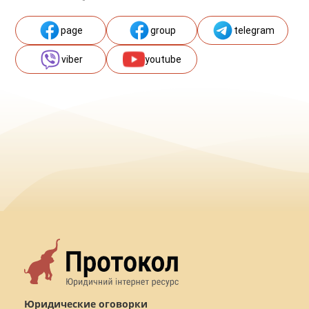
page
group
telegram
viber
youtube
Юридические оговорки