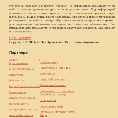
Protocol.ua обладает авторскими правами на информацию, размещенную на
веб - страницах данного ресурса, если не указано иное. Под информацией
понимаются тексты, комментарии, статьи, фотоизображения, рисунки, ящик-
шота, сканы, видео, аудио, другие материалы. При использовании материалов,
размещенных на веб - страницах «Протокол» наличие гиперссылки открытого
для индексации поисковыми системами на protocol.ua обязательна. Под
использованием понимается копирования, адаптация, рерайтинг, модификация
и тому подобное.
Полный текст
Copyright © 2014-2026 «Протокол». Все права защищены.
Партнёры
Серьги с
Винный шкаф
бриллиантами
Подготовка к НМТ / ВНО
alliancetechnika.ua
pereklad.ua
миралинкс
hospice-life.com.ua/
Веб мастер
Перевозка больных
https://motokosmos.ua/
Перевозка лежачих
Синтезаторы
больных за границу
agrotechnika.com.ua
Шкафы купе
perevod.agency
Брендовые сумки
europeservice.com.ua
Натяжные потолки Nova
mk-translations.ua
Stelya