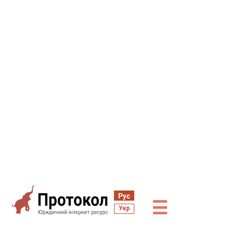
Рус
☰
Укр