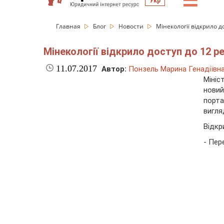
☰
Укр
Главная
Блог
Новости
Мінекології відкрило до
Мінекології відкрило доступ до 12 ре
11.07.2017
Автор:
Понзель Марина Генадіївн
Мініс
новий
порта
вигляд
Відкр
- Пер