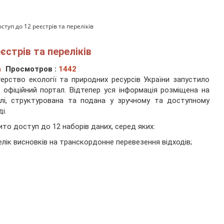
ступ до 12 реєстрів та переліків
єстрів та переліків
а
Просмотров :
1442
терство екології та природних ресурсів України запустило
 офіційний портал. Відтепер уся інформація розміщена на
лі, структурована та подана у зручному та доступному
і.
ито доступ до 12 наборів даних, серед яких:
елік висновків на транскордонне перевезення відходів;