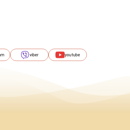
am
viber
youtube