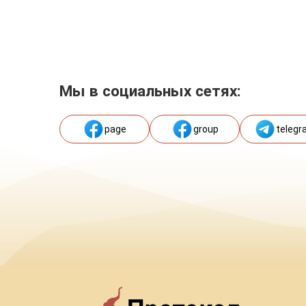
Мы в социальных сетях:
page
group
telegr