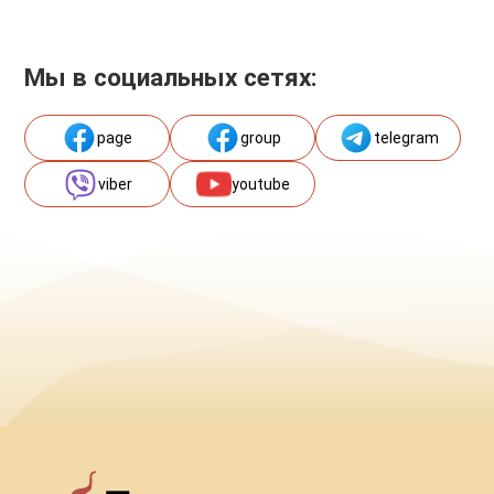
Мы в социальных сетях:
page
group
telegram
viber
youtube