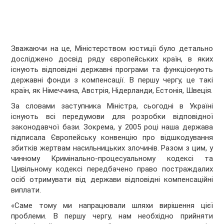
Зважаючи на це, Міністерством юстиції було детально
досліджено досвід ряду європейських країн, в яких
існують відповідні державні програми та функціонують
державні фонди з компенсації. В першу чергу, це такі
країн, як Німеччина, Австрія, Нідерланди, Естонія, Швеція.
За словами заступника Міністра, сьогодні в Україні
існують всі передумови для розробки відповідної
законодавчої бази. Зокрема, у 2005 році наша держава
підписала Європейську конвенцію про відшкодування
збитків жертвам насильницьких злочинів. Разом з цим, у
чинному Кримінально-процесуальному кодексі та
Цивільному кодексі передбачено право постраждалих
осіб отримувати від держави відповідні компенсаційні
виплати.
«Саме тому ми напрацювали шляхи вирішення цієї
проблеми. В першу чергу, нам необхідно прийняти