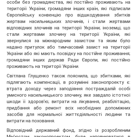
особи без громадянства, які постійно проживають на
території України; громадяни інших країн, які підписали
Європейську конвенцію про відшкодування збитків
жертвам насильницьких злочинів, і стали жертвами
відповідних злочинів на території України; іноземці, що
стали жертвами злочину на території України, які
звернулися за міжнародним захистом та яким було
надано притулок або тимчасовий захист на території
України або які мають посвідку на постійне проживання;
громадяни інших держав Ради Європи, які постійно
проживають на території України.
Світлана Глущенко також пояснила, що збитками, які
підлягають компенсації, в розумінні законопроекту є:
втрата доходу через заподіяння постраждалій особі
умисного насильницького злочину, яке завдало істотної
шкоди її здоров’ю; витрати на лікування, реабілітацію,
придбання або ремонт всіх необхідних допоміжних
засобів для нормальної життєдіяльності людини та
витрати на поховання.
Відповідний державний фонд, згідно із розробленим
Мін’юстом законопроектом, буде наповнюватися в