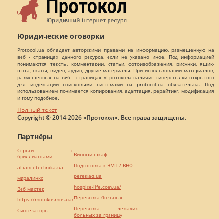
Юридические оговорки
Protocol.ua обладает авторскими правами на информацию, размещенную на
веб - страницах данного ресурса, если не указано иное. Под информацией
понимаются тексты, комментарии, статьи, фотоизображения, рисунки, ящик-
шота, сканы, видео, аудио, другие материалы. При использовании материалов,
размещенных на веб - страницах «Протокол» наличие гиперссылки открытого
для индексации поисковыми системами на protocol.ua обязательна. Под
использованием понимается копирования, адаптация, рерайтинг, модификация
и тому подобное.
Полный текст
Copyright © 2014-2026 «Протокол». Все права защищены.
Партнёры
Серьги с
Винный шкаф
бриллиантами
Подготовка к НМТ / ВНО
alliancetechnika.ua
pereklad.ua
миралинкс
hospice-life.com.ua/
Веб мастер
Перевозка больных
https://motokosmos.ua/
Перевозка лежачих
Синтезаторы
больных за границу