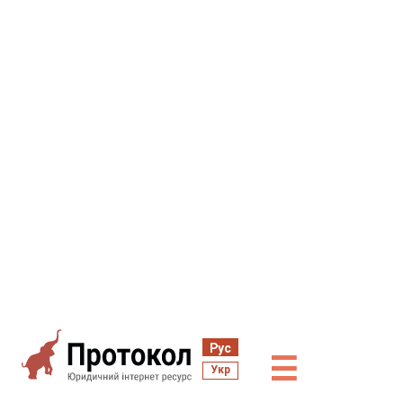
Рус
☰
Укр