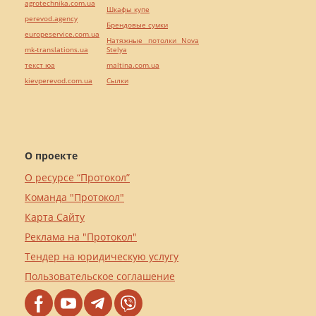
agrotechnika.com.ua
Шкафы купе
perevod.agency
Брендовые сумки
europeservice.com.ua
Натяжные потолки Nova
mk-translations.ua
Stelya
текст юа
maltina.com.ua
kievperevod.com.ua
Cылки
О проекте
О ресурсе “Протокол”
Команда "Протокол"
Карта Сайту
Реклама на "Протокол"
Тендер на юридическую услугу
Пользовательское соглашение