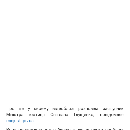
Про це у своєму відеоблозі розповіла заступник
Міністра юстиції Світлана Глущенко, повідомляє
minjust.gov.ua
.
Вона повідомила, що в Україні існує декілька проблем,