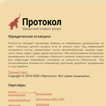
Юридические оговорки
Protocol.ua обладает авторскими правами на информацию, размещенную на
веб - страницах данного ресурса, если не указано иное. Под информацией
понимаются тексты, комментарии, статьи, фотоизображения, рисунки, ящик-
шота, сканы, видео, аудио, другие материалы. При использовании материалов,
размещенных на веб - страницах «Протокол» наличие гиперссылки открытого
для индексации поисковыми системами на protocol.ua обязательна. Под
использованием понимается копирования, адаптация, рерайтинг, модификация
и тому подобное.
Полный текст
Copyright © 2014-2026 «Протокол». Все права защищены.
Партнёры
Серьги с
Винный шкаф
бриллиантами
Подготовка к НМТ / ВНО
alliancetechnika.ua
pereklad.ua
миралинкс