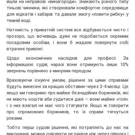
йшли на неправові «винагороди». Зникають різного типу
тіньові чинники, які створювали комфортне середовище
для відкатів і хабарів та давали змогу «ловити рибку» у
темній воді.
Натомість у приватній системі все відбувається чисто і
прозоро, що вочевидь дуже не подобається окремим
посадовим особам, і вони б жадали повернути собі
втрачені привілеї.
Щодо економічних наслідків для професії. За
інформацією судів, наразі вони отримують лише 10%
звернень порівняно з минулим періодом.
Враховуючи існуючі умови, рішення за цими справами
будуть винесені за кращих обставин через 3-4 місяці. Це
якщо ми говоримо про майже безнадійних боржників, які
не мають коштів аби судитися далі — вони майже «голі»
і з них взагалі не має чого стягувати. Якщо ж говорити
про спроможних боржників, то їх справи тягнуться
роками.
Тобто перші судові рішення, які потраплять до нас на
виконання, можна очікувати не раніше ніж через півроку і