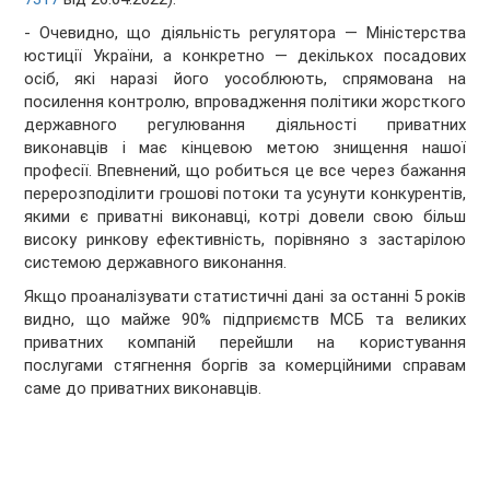
- Очевидно, що діяльність регулятора — Міністерства
юстиції України, а конкретно — декількох посадових
осіб, які наразі його уособлюють, спрямована на
посилення контролю, впровадження політики жорсткого
державного регулювання діяльності приватних
виконавців і має кінцевою метою знищення нашої
професії. Впевнений, що робиться це все через бажання
перерозподілити грошові потоки та усунути конкурентів,
якими є приватні виконавці, котрі довели свою більш
високу ринкову ефективність, порівняно з застарілою
системою державного виконання.
Якщо проаналізувати статистичні дані за останні 5 років
видно, що майже 90% підприємств МСБ та великих
приватних компаній перейшли на користування
послугами стягнення боргів за комерційними справам
саме до приватних виконавців.