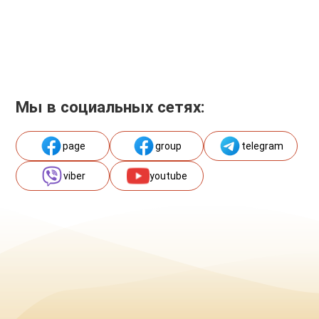
Мы в социальных сетях:
page
group
telegram
viber
youtube