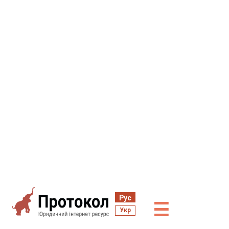
Рус
☰
Укр