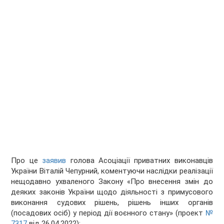
Про це
заявив
голова Асоціації приватних виконавців
України Віталій Чепурний, коментуючи наслідки реалізації
нещодавно ухваленого Закону «Про внесення змін до
деяких законів України щодо діяльності з примусового
виконання судових рішень, рішень інших органів
(посадових осіб) у період дії воєнного стану» (проект
№
7317
від 26.04.2022):