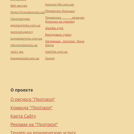
hospice-life.com.ua/
Веб мастер
Перевозка больных
https://motokosmos.ua/
Перевозка лежачих
Синтезаторы
больных за границу
agrotechnika.com.ua
Шкафы купе
perevod.agency
Брендовые сумки
europeservice.com.ua
Натяжные потолки Nova
mk-translations.ua
Stelya
текст юа
maltina.com.ua
kievperevod.com.ua
Cылки
О проекте
О ресурсе “Протокол”
Команда "Протокол"
Карта Сайту
Реклама на "Протокол"
Тендер на юридическую услугу