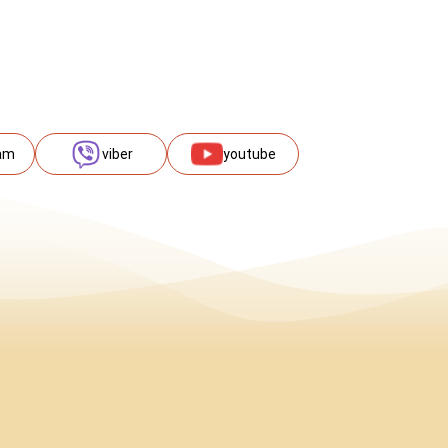
am
viber
youtube