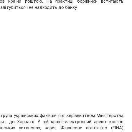
нов країни поштою. На практиці боржники встигають
алі губиться і не надходить до банку.
рупа українських фахівців під керівництвом Міністерства
зит до Хорватії. У цій країні електронний арешт коштів
івських установах, через Фінансове агентство (FINA)