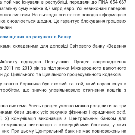
а той час існували в республіці, передали до FINA 654 667
агальну суму майже 8,7 млрд євро. Усі невиконані паперові
онної системи. На сьогодні агентство володіє інформацією
б, яка оновлюється щодня. Це гарантує блокування грошових
вилин.
озміщених на рахунках в Банку
ками, складеними для доповіді Світового банку «Ведення
ін’юсту відвідала Португалію. Процес запровадження
 з 2011 по 2013 рік за підтримки Міжнародного валютного
н до Цивільного та Цивільного процесуального кодексів.
коштів боржника був схожий та той, який наразі існує в
нтообігом, що значно уповільнювало стягнення коштів з
тивна система. Увесь процес умовно можна розділити на три
нками бази даних усіх рахунків фізичних і юридичних осіб,
ї; 2) комунікація виконавців з Центральним банком для
 комунікація виконавців з комерційними банками, у яких
 з них. При цьому Центральний банк не має повноважень на