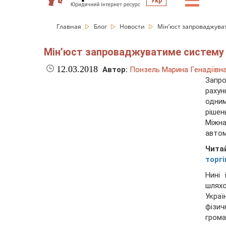
☰
Укр
Главная
Блог
Новости
Мін’юст запроваджува
Мін’юст запроваджуватиме систему
12.03.2018
Автор:
Понзель Марина Генадіївн
Запро
рахун
одним
рішен
Міжн
автом
Чита
торгі
Нині
шлях
Укра
фізич
грома