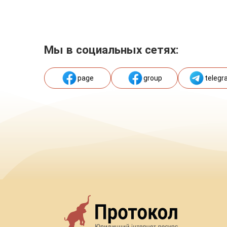
Мы в социальных сетях:
page
group
telegr