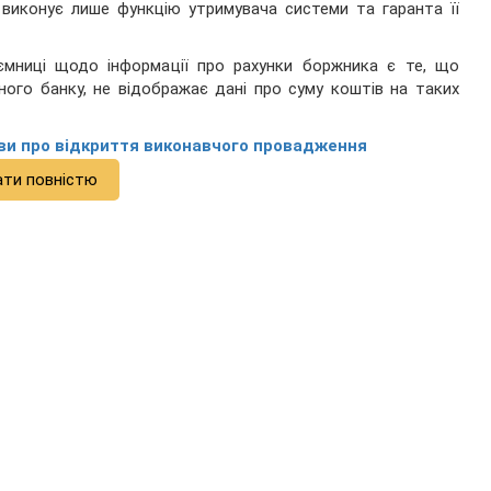
ін виконує лише функцію утримувача системи та гаранта її
ємниці щодо інформації про рахунки боржника є те, що
ного банку, не відображає дані про суму коштів на таких
ви про відкриття виконавчого провадження
ати повністю