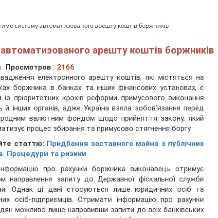
тиме систему автоматизованого арешту коштів боржників
 автоматизованого арешту коштів боржників
а
Просмотров :
2166
вадження електронного арешту коштів, які містяться на
ках боржника в банках та інших фінансових установах, є
 із пріоритетних кроків реформи примусового виконання
ь й інших органів, адже Україна взяла зобов’язання перед
ародним валютним фондом щодо прийняття закону, який
атизує процес збирання та примусово стягнення боргу.
йте статтю:
Придбання заставного майна з публічних
в. Процедури та ризики
 інформацію про рахунки боржника виконавець отримує
ом направлення запиту до Державної фіскальної служби
їни. Однак ці дані стосуються лише юридичних осіб та
них осіб-підприємців. Отримати інформацію про рахунки
дян можливо лише направивши запити до всіх банківських