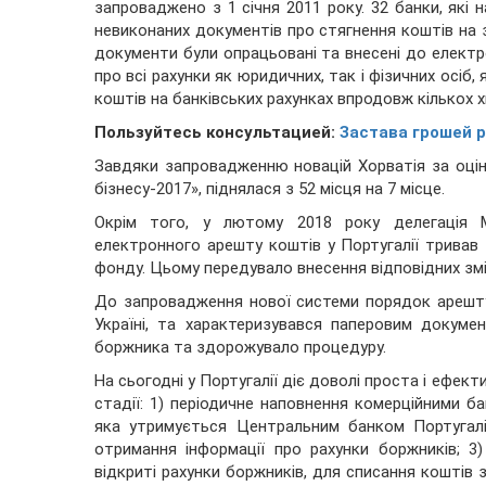
запроваджено з 1 січня 2011 року. 32 банки, які н
невиконаних документів про стягнення коштів на з
документи були опрацьовані та внесені до електр
про всі рахунки як юридичних, так і фізичних осі
коштів на банківських рахунках впродовж кількох х
Пользуйтесь консультацией:
Застава грошей р
Завдяки запровадженню новацій Хорватія за оцін
бізнесу-2017», піднялася з 52 місця на 7 місце.
Окрім того, у лютому 2018 року делегація М
електронного арешту коштів у Португалії тривав
фонду. Цьому передувало внесення відповідних змі
До запровадження нової системи порядок арешту 
Україні, та характеризувався паперовим докуме
боржника та здорожувало процедуру.
На сьогодні у Португалії діє доволі проста і ефек
стадії: 1) періодичне наповнення комерційними ба
яка утримується Центральним банком Португалі
отримання інформації про рахунки боржників; 3)
відкриті рахунки боржників, для списання коштів