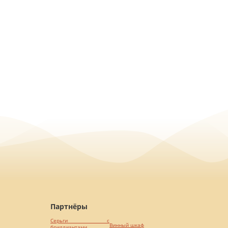
Партнёры
Серьги с
Винный шкаф
бриллиантами