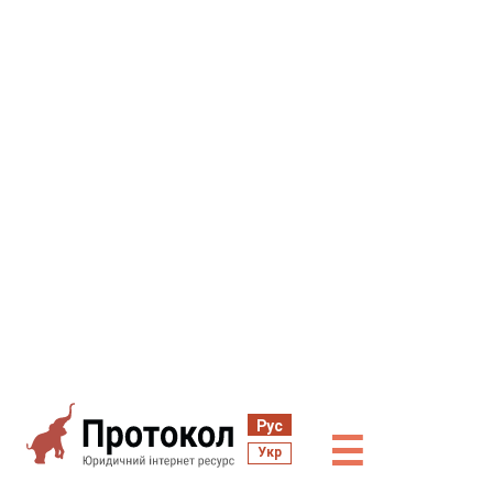
Рус
☰
Укр