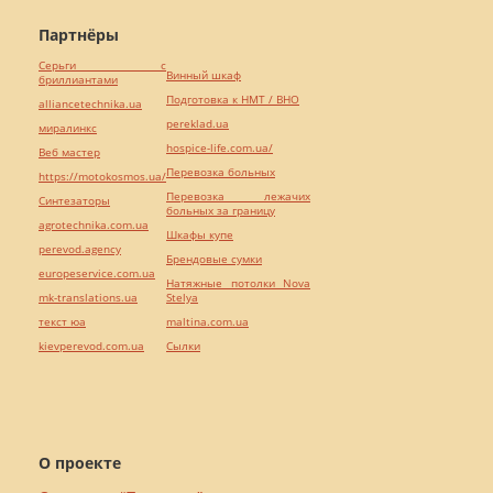
Партнёры
Серьги с
Винный шкаф
бриллиантами
Подготовка к НМТ / ВНО
alliancetechnika.ua
pereklad.ua
миралинкс
hospice-life.com.ua/
Веб мастер
Перевозка больных
https://motokosmos.ua/
Перевозка лежачих
Синтезаторы
больных за границу
agrotechnika.com.ua
Шкафы купе
perevod.agency
Брендовые сумки
europeservice.com.ua
Натяжные потолки Nova
mk-translations.ua
Stelya
текст юа
maltina.com.ua
kievperevod.com.ua
Cылки
О проекте