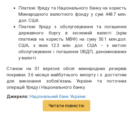
Платежі Уряду та Національного банку на користь
Міжнародного валютного фонду у сумі 448.7 млн.
дол. США.
Платежі Уряду з обслуговування та погашення
державного боргу в іноземній валюті (крім
платежів на користь МВФ) на суму 50.1 млн.дол.
США, з яких 12.3 млн. дол. США – з метою
обслуговування і погашення ОВДП, деномінованих
у валюті.
Станом на 01 вересня обсяг міжнародних резервів
покриває 3.6 місяця майбутнього імпорту і є достатнім
для виконання зобов’язань України та поточних
операцій Уряду і Національного банку.
Джерело:
Нацiональний банк України
Читати повністю