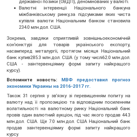
державної позики (ОВДП), деномінованих у валюті.
Валютні інтервенції Національного банкуна
міжбанківському ринку,за підсумками яких чиста
купівля валюти Національним банком становила
234.0 млн.дол. США.
Зокрема, завдяки сприятливій зовнішньоекономічній
кон’юнктурі для товарів українського експорту,
насамперед металургії, протягом місяця Національний
банк купив285.3 млн.дол. США (у тому числі62.0 млн.дол.
США - заінтервенціямиу формі запиту найкращого
курсу).
Вспомните новость:
МВФ предоставил прогноз
экономики Украины на 2016-2017 гг.
Також 31 серпня у зв’язку зі перевищенням попиту на
валюту над її пропозицією та відповідним посиленням
волатильності на валютному ринку Національний банк
провів один валютний аукціон, під час якого продав 44.3
млн.дол. США. Ще 7.0 млн.дол. США Національний банк
продав заінтервенціямиу формі запиту найкращого
курсу.