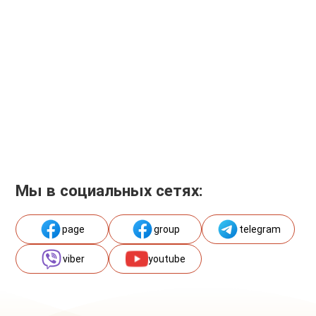
Мы в социальных сетях:
page
group
telegram
viber
youtube