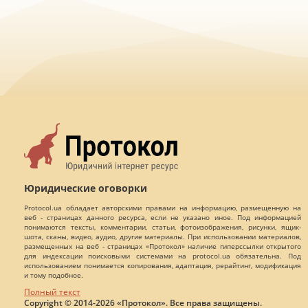
Юридические оговорки
Protocol.ua обладает авторскими правами на информацию, размещенную на
веб - страницах данного ресурса, если не указано иное. Под информацией
понимаются тексты, комментарии, статьи, фотоизображения, рисунки, ящик-
шота, сканы, видео, аудио, другие материалы. При использовании материалов,
размещенных на веб - страницах «Протокол» наличие гиперссылки открытого
для индексации поисковыми системами на protocol.ua обязательна. Под
использованием понимается копирования, адаптация, рерайтинг, модификация
и тому подобное.
Полный текст
Copyright © 2014-2026 «Протокол». Все права защищены.