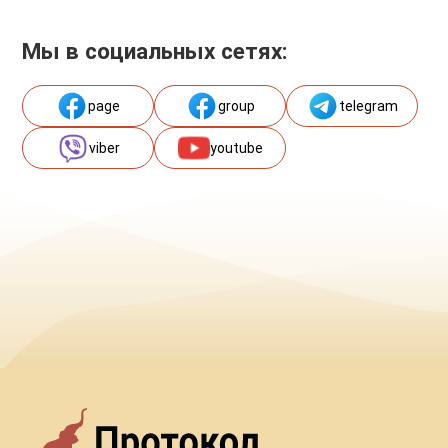
Мы в социальных сетях:
page
group
telegram
viber
youtube