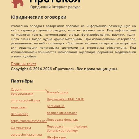
Юридические оговорки
Protocol.ua обладает авторскими правами на информацию, размещенную на
веб - страницах данного ресурса, если не указано иное. Под информацией
понимаются тексты, комментарии, статьи, фотоизображения, рисунки, ящик-
шота, сканы, видео, аудио, другие материалы. При использовании материалов,
размещенных на веб - страницах «Протокол» наличие гиперссылки открытого
для индексации поисковыми системами на protocol.ua обязательна. Под
использованием понимается копирования, адаптация, рерайтинг, модификация
и тому подобное.
Полный текст
Copyright © 2014-2026 «Протокол». Все права защищены.
Партнёры
Серьги с
Винный шкаф
бриллиантами
Подготовка к НМТ / ВНО
alliancetechnika.ua
pereklad.ua
миралинкс
hospice-life.com.ua/
Веб мастер
Перевозка больных
https://motokosmos.ua/
Перевозка лежачих
Синтезаторы
больных за границу
agrotechnika.com.ua
Шкафы купе