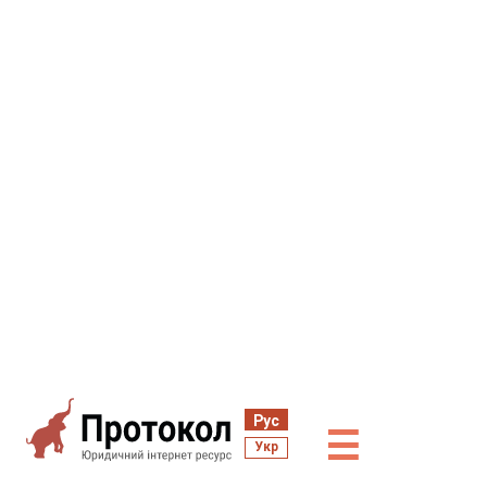
Рус
☰
Укр