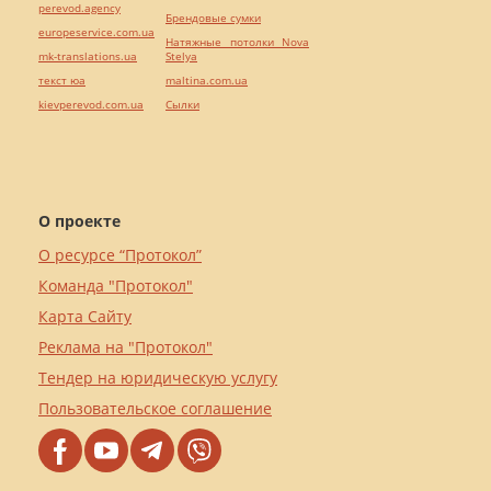
perevod.agency
Брендовые сумки
europeservice.com.ua
Натяжные потолки Nova
mk-translations.ua
Stelya
текст юа
maltina.com.ua
kievperevod.com.ua
Cылки
О проекте
О ресурсе “Протокол”
Команда "Протокол"
Карта Сайту
Реклама на "Протокол"
Тендер на юридическую услугу
Пользовательское соглашение