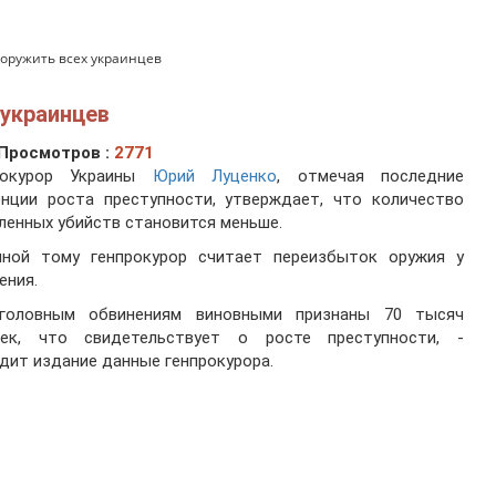
оружить всех украинцев
 украинцев
Просмотров :
2771
рокурор Украины
Юрий Луценко
, отмечая последние
енции роста преступности, утверждает, что количество
енных убийств становится меньше.
иной тому генпрокурор считает переизбыток оружия у
ения.
головным обвинениям виновными признаны 70 тысяч
век, что свидетельствует о росте преступности, -
дит издание данные генпрокурора.