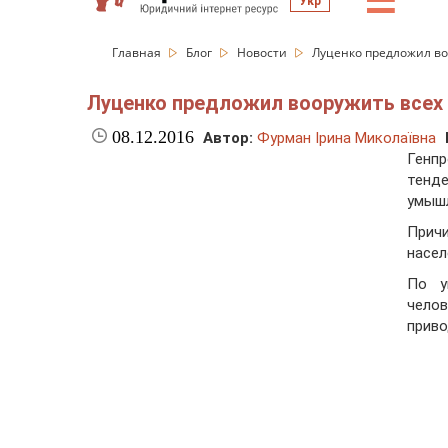
☰
Укр
Главная
Блог
Новости
Луценко предложил во
Луценко предложил вооружить всех
08.12.2016
Автор:
Фурман Ірина Миколаївна
Генп
тенд
умышл
Прич
насел
По у
чело
приво