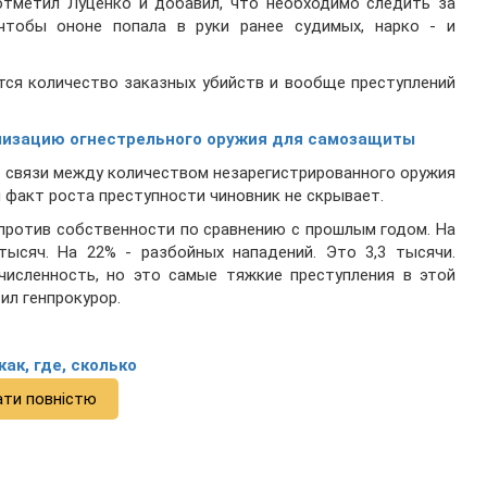
 отметил Луценко и добавил, что необходимо следить за
чтобы ононе попала в руки ранее судимых, нарко - и
тся количество заказных убийств и вообще преступлений
лизацию огнестрельного оружия для самозащиты
т связи между количеством незарегистрированного оружия
 факт роста преступности чиновник не скрывает.
 против собственности по сравнению с прошлым годом. На
тысяч. На 22% - разбойных нападений. Это 3,3 тысячи.
численность, но это самые тяжкие преступления в этой
тил генпрокурор.
ак, где, сколько
ати повністю