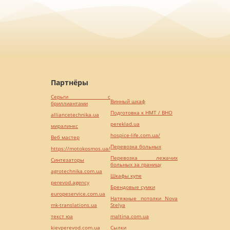
Партнёры
Серьги с
Винный шкаф
бриллиантами
Подготовка к НМТ / ВНО
alliancetechnika.ua
pereklad.ua
миралинкс
hospice-life.com.ua/
Веб мастер
Перевозка больных
https://motokosmos.ua/
Перевозка лежачих
Синтезаторы
больных за границу
agrotechnika.com.ua
Шкафы купе
perevod.agency
Брендовые сумки
europeservice.com.ua
Натяжные потолки Nova
mk-translations.ua
Stelya
текст юа
maltina.com.ua
kievperevod.com.ua
Cылки