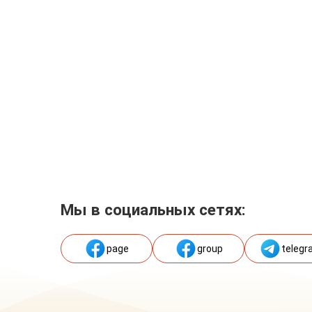
Мы в социальных сетях:
page
group
telegr