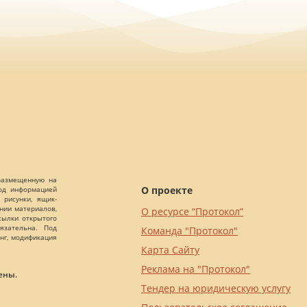
 размещенную на
О проекте
Под информацией
 рисунки, ящик-
ании материалов,
О ресурсе “Протокол”
сылки открытого
язательна. Под
Команда "Протокол"
нг, модификация
Карта Сайту
Реклама на "Протокол"
ены.
Тендер на юридическую услугу