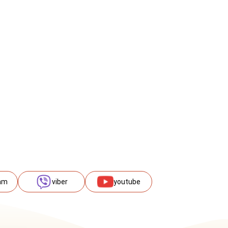
am
viber
youtube