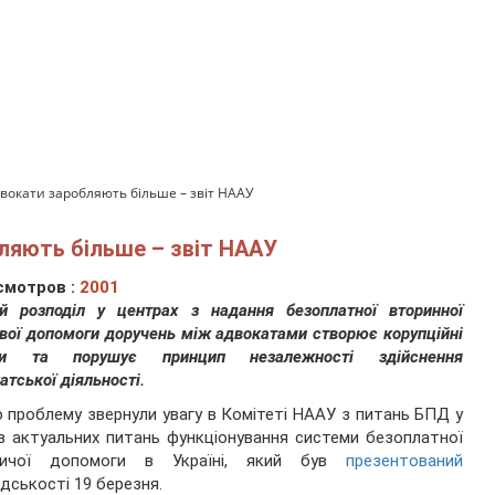
вокати заробляють більше – звіт НААУ
ляють більше – звіт НААУ
смотров :
2001
й розподіл у центрах з надання безоплатної вторинної
вої допомоги доручень між адвокатами створює корупційні
ки та порушує принцип незалежності здійснення
атської діяльності.
 проблему звернули увагу в Комітеті НААУ з питань БПД у
 з актуальних питань функціонування системи безоплатної
ничої допомоги в Україні, який був
презентований
дськості 19 березня.