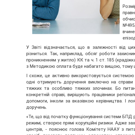
Розмі
правн
обчис
№495.
вчине
епізо
У Звіті відзначається, що в залежності від ци
різниться. Так, наприклад, обсяг роботи захисник
проникненням у житло) КК та ч. 1 ст. 185 (крадіж
з Методикою оплата буде набагато вищою, тому ці 
І схоже, це активно використовується системою 
одні отримують доручення виключно на справи 
тяжких та особливо тяжких злочинах. Бо питан
конкретній справі, вирішують працівники регіона
допомоги, інколи за вказівкою керівництва. І л
доручень.
«Те, що від початку функціонування системи БПД 
режимі, створює прямі корупційні ризики. Адже зах
центрів, - пояснює голова Комітету НААУ з пи