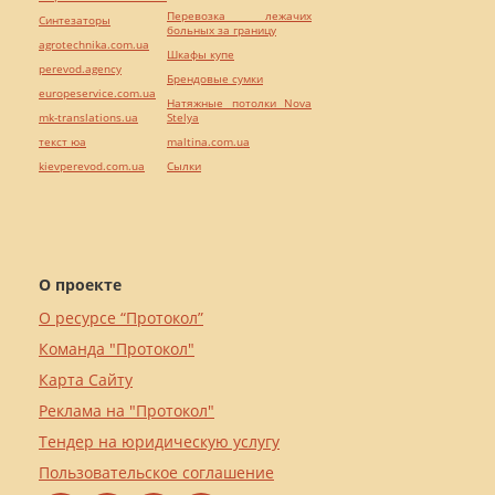
Перевозка лежачих
Синтезаторы
больных за границу
agrotechnika.com.ua
Шкафы купе
perevod.agency
Брендовые сумки
europeservice.com.ua
Натяжные потолки Nova
mk-translations.ua
Stelya
текст юа
maltina.com.ua
kievperevod.com.ua
Cылки
О проекте
О ресурсе “Протокол”
Команда "Протокол"
Карта Сайту
Реклама на "Протокол"
Тендер на юридическую услугу
Пользовательское соглашение