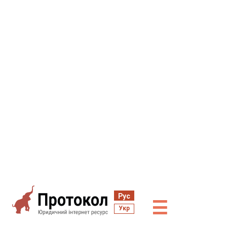
Рус
☰
Укр