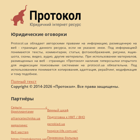
Юридические оговорки
Protocol.ua обладает авторскими правами на информацию, размещенную на
веб - страницах данного ресурса, если не указано иное. Под информацией
понимаются тексты, комментарии, статьи, фотоизображения, рисунки, ящик-
шота, сканы, видео, аудио, другие материалы. При использовании материалов,
размещенных на веб - страницах «Протокол» наличие гиперссылки открытого
для индексации поисковыми системами на protocol.ua обязательна. Под
использованием понимается копирования, адаптация, рерайтинг, модификация
и тому подобное.
Полный текст
Copyright © 2014-2026 «Протокол». Все права защищены.
Партнёры
Серьги с
Винный шкаф
бриллиантами
Подготовка к НМТ / ВНО
alliancetechnika.ua
pereklad.ua
миралинкс
hospice-life.com.ua/
Веб мастер
Перевозка больных
https://motokosmos.ua/