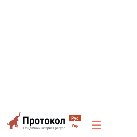
Рус
☰
Укр