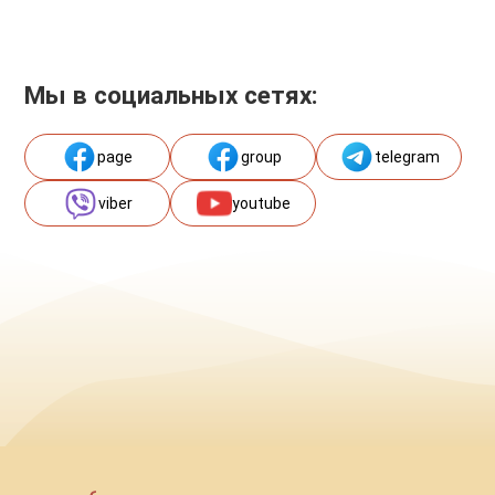
Мы в социальных сетях:
page
group
telegram
viber
youtube