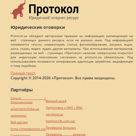
Юридические оговорки
Protocol.ua обладает авторскими правами на информацию, размещенную на
веб - страницах данного ресурса, если не указано иное. Под информацией
понимаются тексты, комментарии, статьи, фотоизображения, рисунки, ящик-
шота, сканы, видео, аудио, другие материалы. При использовании материалов,
размещенных на веб - страницах «Протокол» наличие гиперссылки открытого
для индексации поисковыми системами на protocol.ua обязательна. Под
использованием понимается копирования, адаптация, рерайтинг, модификация
и тому подобное.
Полный текст
Copyright © 2014-2026 «Протокол». Все права защищены.
Партнёры
Серьги с
Винный шкаф
бриллиантами
Подготовка к НМТ / ВНО
alliancetechnika.ua
pereklad.ua
миралинкс
hospice-life.com.ua/
Веб мастер
Перевозка больных
https://motokosmos.ua/
Перевозка лежачих
Синтезаторы