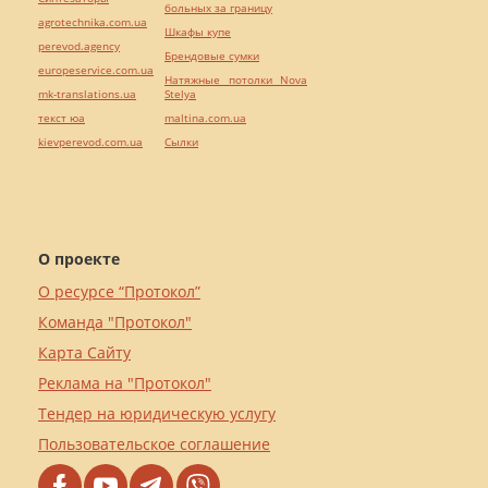
больных за границу
agrotechnika.com.ua
Шкафы купе
perevod.agency
Брендовые сумки
europeservice.com.ua
Натяжные потолки Nova
mk-translations.ua
Stelya
текст юа
maltina.com.ua
kievperevod.com.ua
Cылки
О проекте
О ресурсе “Протокол”
Команда "Протокол"
Карта Сайту
Реклама на "Протокол"
Тендер на юридическую услугу
Пользовательское соглашение