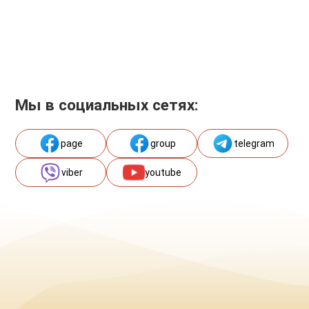
Мы в социальных сетях:
page
group
telegram
viber
youtube