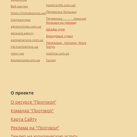
hospice-life.com.ua/
Веб мастер
Перевозка больных
https://motokosmos.ua/
Перевозка лежачих
Синтезаторы
больных за границу
agrotechnika.com.ua
Шкафы купе
perevod.agency
Брендовые сумки
europeservice.com.ua
Натяжные потолки Nova
mk-translations.ua
Stelya
текст юа
maltina.com.ua
kievperevod.com.ua
Cылки
О проекте
О ресурсе “Протокол”
Команда "Протокол"
Карта Сайту
Реклама на "Протокол"
Тендер на юридическую услугу