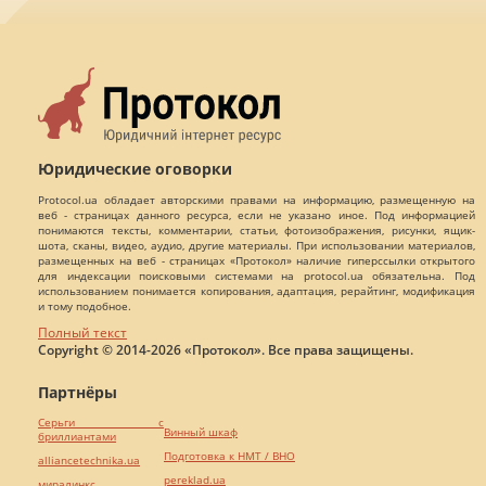
Юридические оговорки
Protocol.ua обладает авторскими правами на информацию, размещенную на
веб - страницах данного ресурса, если не указано иное. Под информацией
понимаются тексты, комментарии, статьи, фотоизображения, рисунки, ящик-
шота, сканы, видео, аудио, другие материалы. При использовании материалов,
размещенных на веб - страницах «Протокол» наличие гиперссылки открытого
для индексации поисковыми системами на protocol.ua обязательна. Под
использованием понимается копирования, адаптация, рерайтинг, модификация
и тому подобное.
Полный текст
Copyright © 2014-2026 «Протокол». Все права защищены.
Партнёры
Серьги с
Винный шкаф
бриллиантами
Подготовка к НМТ / ВНО
alliancetechnika.ua
pereklad.ua
миралинкс