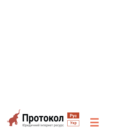
Рус
☰
Укр