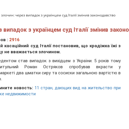
 злочин: через випадок з українцем суд Італії змінив законодавство
з випадок з українцем суд Італії змінив зако
ов :
2916
 касаційний суд Італії постановив, що крадіжка їжі з
ду не вважається злочином.
дентом став випадок з вихідцем з України. 5 років тому
ритульний Роман Остряков спробував вкрасти у
маркеті два шматки сиру та сосиски загальною вартістю в
о.
мните новость:
11 стран, дающих вид на жительство при
пке недвижимости