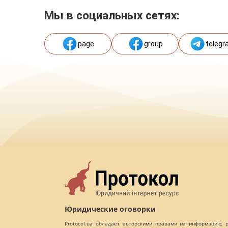
Мы в социальных сетях:
page
group
telegr
Юридические оговорки
Protocol.ua обладает авторскими правами на информацию,