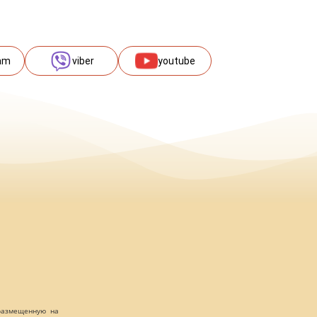
am
viber
youtube
 размещенную на