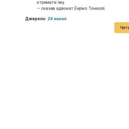
отримати їжу,
— сказав адвокат Енріко Тоніеллі.
Джерело:
24 канал
Чит