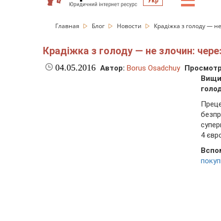
☰
Укр
Главная
Блог
Новости
Крадіжка з голоду — не
Крадіжка з голоду — не злочин: чере
04.05.2016
Автор:
Borus Osadchuy
Просмотр
Вищий
голо
Преце
безп
супер
4 євр
Вспо
поку