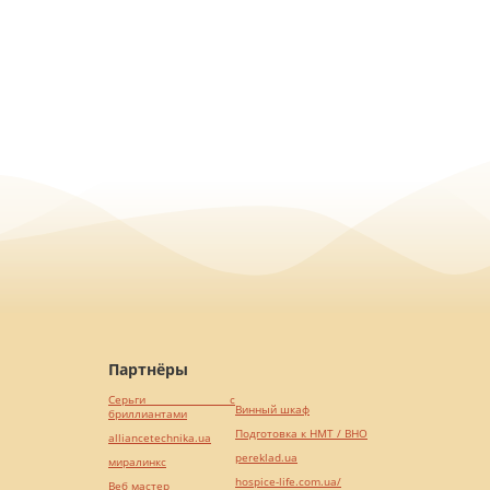
Партнёры
Серьги с
Винный шкаф
бриллиантами
Подготовка к НМТ / ВНО
alliancetechnika.ua
pereklad.ua
миралинкс
hospice-life.com.ua/
Веб мастер