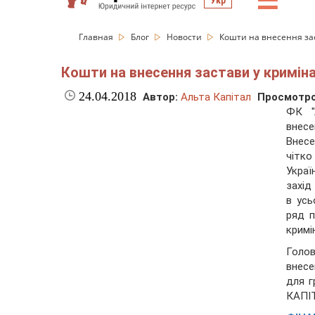
☰
Укр
Главная
Блог
Новости
Кошти на внесення за
Кошти на внесення застави у кримі
24.04.2018
Автор:
Альта Капітал
Просмотро
ФК "
внесе
Внесе
чітк
Укра
захід
в усь
ряд 
кримі
Голов
внесе
для 
КАПІ