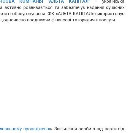
НСОВА КОМПАНІЯ "АЛЬТА КАПІТАЛ"
– українська
яка активно розвивається та забезпечує надання сучасних
якості обслуговування. ФК «АЛЬТА КАПІТАЛ» використовує
ег,одночасно поєднуючи фінансові та юридичні послуги.
мінальному провадженні
». Звільнення особи з-під варти під