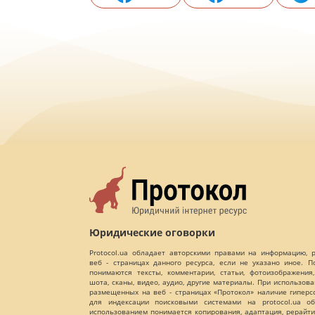
Юридические оговорки
Protocol.ua обладает авторскими правами на информацию,
веб - страницах данного ресурса, если не указано иное. 
понимаются тексты, комментарии, статьи, фотоизображения,
шота, сканы, видео, аудио, другие материалы. При использов
размещенных на веб - страницах «Протокол» наличие гиперс
для индексации поисковыми системами на protocol.ua об
использованием понимается копирования, адаптация, рерайти