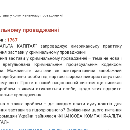
стави у кримінальному провадженні
нальному провадженні
в :
1767
АЛЬТА КАПІТАЛ" запроваджує американську практику
ння застави у кримінальному провадженні
ння застави у кримінальному провадженні – тема не нова і
о врегульована Кримінальним процесуальним кодексом
їни. Можливість застави як альтернативний запобіжний
 перебування особи під вартою широко використовується
ому світі. Проте в нашій національній системі ще виникає
проблем з якими стикаються особи, щодо яких відкрито
нальне провадження .
на з таких проблем – де швидко взяти суму коштів для
ння застави за підозрюваного? Вирішенням цього питання
громадян України зайнялася ФІНАНСОВА КОМПАНІЯ«АЛЬТА
ТАЛ».