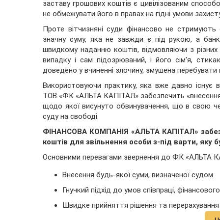
заставу грошових коштів є цивілізованим способо
не обмежувати його в правах на гідні умови захисту
Проте вітчизняні суди фінансово не стримують 
значну суму, яка не завжди є під рукою, а бан
швидкому наданню коштів, відмовляючи з різних 
випадку і сам підозрюваний, і його сім'я, стик
доведено у вчиненні злочину, змушена перебувати п
Використовуючи практику, яка вже давно існує в
ТОВ «ФК «АЛЬТА КАПІТАЛ» забезпечить «внесення з
щодо якої висунуто обвинувачення, що в свою че
суду на свободі.
ФІНАНСОВА КОМПАНІЯ «АЛЬТА КАПІТАЛ» забезп
коштів для звільнення особи з-під варти, яку 
Основними перевагами звернення до ФК «АЛЬТА К
Внесення будь-якої суми, визначеної судом.
Гнучкий підхід до умов співпраці, фінансовог
Швидке прийняття рішення та перерахування 