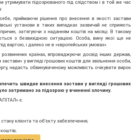
м утримувати підозрюваного під слідством і в той же час
.
себе, приймаючи рішення про внесення в якості застави
ківські установи в таких випадках зазвичай не сприяють
причин, затягуючи з наданням коштів на місяці. В такому
аються з безвихідною ситуацією. Особа, вину якої ще не
ід вартою, і далеко не в «європейських умовах».
 розвинених країнах, впроваджуючи досвід інших держав,
астави» у вигляді грошових коштів для звільнення особи,
ргу, надасть обвинуваченому можливість очікувати вирок
ечить швидке внесення застави у вигляді грошових
було затримано за підозрою у вчиненні злочину.
АПІТАЛ» є:
о стану клієнта та об’єкту забезпечення;
коштів;