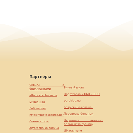
Партнёры
Серьги с
Винный шкаф
бриллиантами
Подготовка к НМТ / ВНО
alliancetechnika.ua
pereklad.ua
миралинкс
hospice-life.com.ua/
Веб мастер
Перевозка больных
https://motokosmos.ua/
Перевозка лежачих
Синтезаторы
больных за границу
agrotechnika.com.ua
Шкафы купе