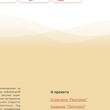
 размещенную на
О проекте
Под информацией
 рисунки, ящик-
ании материалов,
О ресурсе “Протокол”
сылки открытого
язательна. Под
Команда "Протокол"
нг, модификация