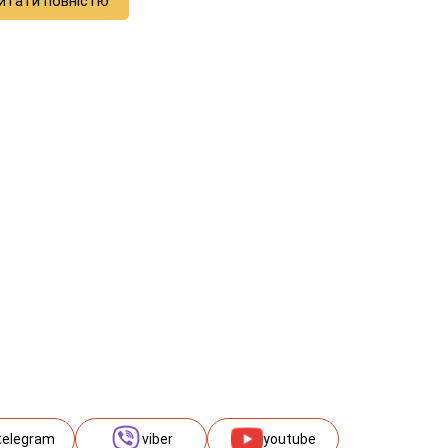
итати повністю
telegram
viber
youtube