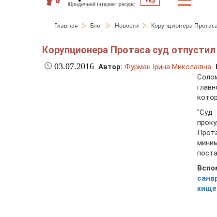
☰
Укр
Главная
Блог
Новости
Корупционера Протаса
Корупционера Протаса суд отпустил
03.07.2016
Автор:
Фурман Ірина Миколаївна
Солом
глав
котор
"Суд
прок
Прот
миним
поста
Вспо
санв
хище