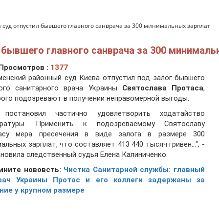
 суд отпустил бывшего главного санврача за 300 минимальных зарплат
 бывшего главного санврача за 300 минималь
Просмотров :
1377
енский районный суд Киева отпустил под залог бывшего
ного санитарного врача Украины
Святослава Протаса
,
ого подозревают в получении неправомерной выгоды.
 постановил частично удовлетворить ходатайство
уратуры. Применить к подозреваемому Святославу
асу мера пресечения в виде залога в размере 300
альных зарплат, что составляет 413 440 тысяч гривен...", -
новила следственный судья Елена Калиниченко.
мните нововсть:
Чистка Санитарной службы: главный
рач Украины Протас и его коллеги задержаны за
ние у крупном размере