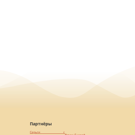
Партнёры
Серьги с
Винный шкаф