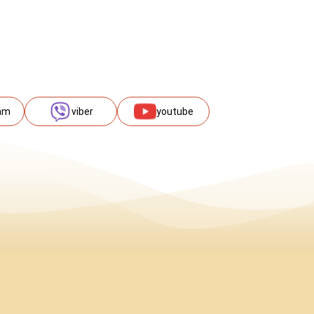
am
viber
youtube