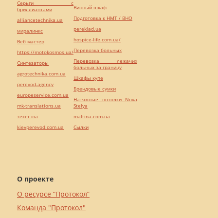
Серьги с
Винный шкаф
бриллиантами
Подготовка к НМТ / ВНО
alliancetechnika.ua
pereklad.ua
миралинкс
hospice-life.com.ua/
Веб мастер
Перевозка больных
https://motokosmos.ua/
Перевозка лежачих
Синтезаторы
больных за границу
agrotechnika.com.ua
Шкафы купе
perevod.agency
Брендовые сумки
europeservice.com.ua
Натяжные потолки Nova
mk-translations.ua
Stelya
текст юа
maltina.com.ua
kievperevod.com.ua
Cылки
О проекте
О ресурсе “Протокол”
Команда "Протокол"