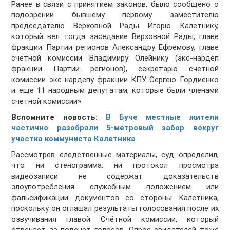
Ранее в связи с принятием законов, было сообщено о
подозрении бывшему первому заместителю
председателю Верховной Рады Игорю Калетнику,
который вел тогда заседание Верховной Рады, главе
фракции Партии регионов Александру Ефремову, главе
счетной комиссии Владимиру Олейнику (экс-нардеп
фракции Партии регионов), секретарю счетной
комиссии экс-нардепу фракции КПУ Сергею Гордиенко
и еще 11 народным депутатам, которые были членами
счетной комиссии».
Вспомните новость:
В Буче местные жители
частично разобрали 5-метровый забор вокруг
участка коммуниста Калетника
Рассмотрев следственные материалы, суд определил,
что ни стенограмма, ни протокол просмотра
видеозаписи не содержат доказательств
злоупотребления служебным положением или
фальсификации документов со стороны Калетника,
поскольку он оглашал результаты голосования после их
озвучивания главой Счётной комиссии, который