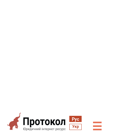
Рус
☰
Укр