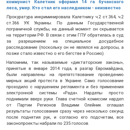
коммунист Калетник оформил 14 га бучанского
леса, умер. Кто стал его наследником - неизвестно
Прокуратура инкриминировала Калетнику ч.2 ст.364, ч.2
ст.366 УК Украины. По данным Государственной
пограничной службы, на данный момент он скрывается
на территории РФ. В связи с этим ГПУ обратилась в суд
за разрешением на специальное досудебное
расследование (поскольку он не являлся на допросы, а
позже стало известно о его бегстве в Россию).
Напомним, так называемые «диктаторские законы»,
принятые в январе 2014 года, в разгар Евромайдана,
были направлены на препятствование проведению
мирных акций протеста в Украине. Само голосование
проходило с нарушением регламента и без применения
электронной системы «Рада». Нардепы просто
поднимали вверх руки. Глава счетной комиссии нардеп
от Партии Регионов Владими Олейник оглашал
результаты голосования сразу через несколько секунд
после поднятия рук, и согласно его подсчетам, все
законопроекты набрали по 235 голосов.