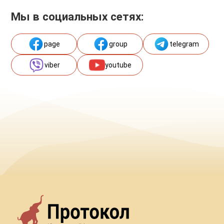
Мы в социальных сетях:
page
group
telegram
viber
youtube