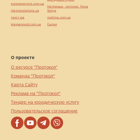
europeservice.com.ua
Натяжные потолки Nova
mk-translations.ua
Stelya
текст юа
maltina.com.ua
kievperevod.com.ua
Cылки
О проекте
О ресурсе “Протокол”
Команда "Протокол"
Карта Сайту
Реклама на "Протокол"
Тендер на юридическую услугу
Пользовательское соглашение