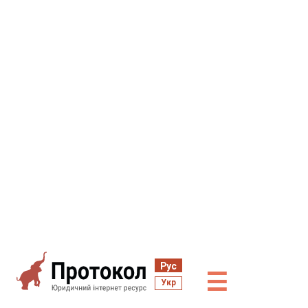
Рус
☰
Укр