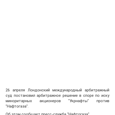
26 апреля Лондонский международный арбитражный
суд постановил арбитражное решение в споре по иску
миноритарных акционеров "Укрнафты" против
"Нафтогаза".
Об этом сообщает пресс-служба "Нафтогаза".