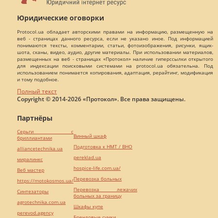
Юридические оговорки
Protocol.ua обладает авторскими правами на информацию, размещенную на
веб - страницах данного ресурса, если не указано иное. Под информацией
понимаются тексты, комментарии, статьи, фотоизображения, рисунки, ящик-
шота, сканы, видео, аудио, другие материалы. При использовании материалов,
размещенных на веб - страницах «Протокол» наличие гиперссылки открытого
для индексации поисковыми системами на protocol.ua обязательна. Под
использованием понимается копирования, адаптация, рерайтинг, модификация
и тому подобное.
Полный текст
Copyright © 2014-2026 «Протокол». Все права защищены.
Партнёры
Серьги с
Винный шкаф
бриллиантами
Подготовка к НМТ / ВНО
alliancetechnika.ua
pereklad.ua
миралинкс
hospice-life.com.ua/
Веб мастер
Перевозка больных
https://motokosmos.ua/
Перевозка лежачих
Синтезаторы
больных за границу
agrotechnika.com.ua
Шкафы купе
perevod.agency
Брендовые сумки